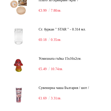
Плато за сервиране /кръг /
€3.99
7.80лв.
Ст. буркан " STAR " - 0.314 мл.
€0.18
0.35лв.
Усмихната гъбка 15х16х2см.
€5.49
10.74лв.
Сувенирна чаша България / шот /
€1.69
3.31лв.