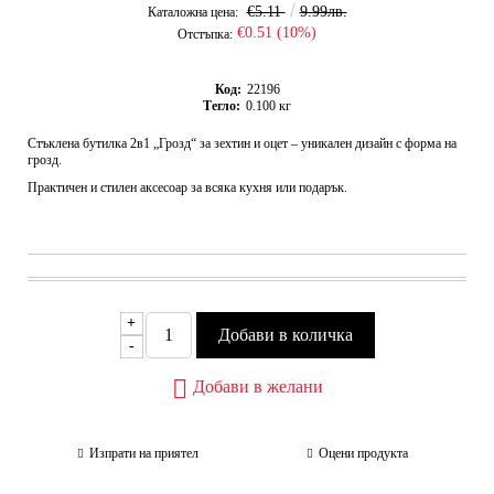
€5.11
9.99лв.
Каталожна цена:
€0.51 (10%)
Отстъпка:
Код:
22196
Тегло:
0.100
кг
Стъклена бутилка 2в1 „Грозд“ за зехтин и оцет – уникален дизайн с форма на
грозд.
Практичен и стилен аксесоар за всяка кухня или подарък.
+
-
Добави в желани
Изпрати на приятел
Оцени продукта