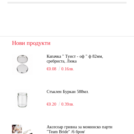
Нови продукти
Капачка " Туист - оф " ф 82мм,
сребриста, Люка
€0.08
0.16лв.
Стъклен Буркан 588мл.
€0.20
0.39лв.
Аксесоар гривна за моминско парти
"Team Bride" /6 броя/