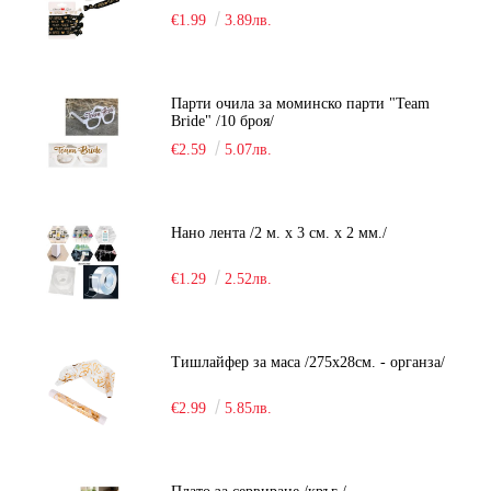
€1.99
3.89лв.
Парти очила за моминско парти "Team
Bride" /10 броя/
€2.59
5.07лв.
Нано лента /2 м. х 3 см. х 2 мм./
€1.29
2.52лв.
Тишлайфер за маса /275х28см. - органза/
€2.99
5.85лв.