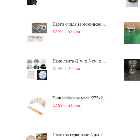
Парти очила за моминско парти "Team Bride" /10 броя/
€2.59
5.07лв.
Нано лента /2 м. х 3 см. х 2 мм./
€1.29
2.52лв.
Тишлайфер за маса /275х28см. - органза/
€2.99
5.85лв.
Плато за сервиране /кръг /