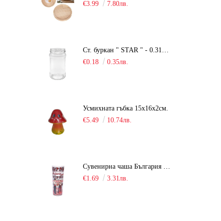
€3.99
7.80лв.
Ст. буркан " STAR " - 0.314 мл.
€0.18
0.35лв.
Усмихната гъбка 15х16х2см.
€5.49
10.74лв.
Сувенирна чаша България / шот /
€1.69
3.31лв.