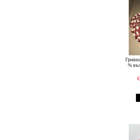
Гривна
% въл