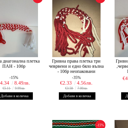
а диагонална плетка
Гривна права плетка три
Гривн
ПАН - 10бр
чеврвени и едно бяло вълна
,черв
- 10бр неопаковани
-15%
-35%
€4
€4.34
8.49лв.
€2.33
4.56лв.
€5.11
9.99лв.
€3.58
7.00лв.
-15%