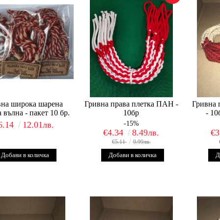
вна широка шарена
Гривна права плетка ПАН -
Гривна 
 вълна - пакет 10 бр.
10бр
- 1
6.14
12.01лв.
-15%
€4.34
8.49лв.
€3
€5.11
9.99лв.