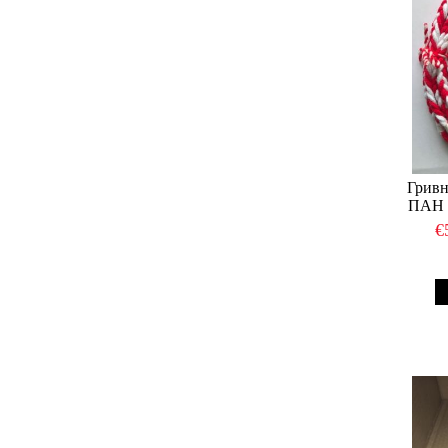
Гривн
ПАН -
€