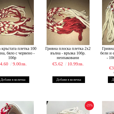
 кръстата плетка 100
Гривна плоска плетка 2х2
Гривна
на, бяло с червено -
вълна - връзка 10бр.
бели и 
10бр
неопаковани
- 1
€4.60
9.00лв.
€5.62
10.99лв.
€3
-25%