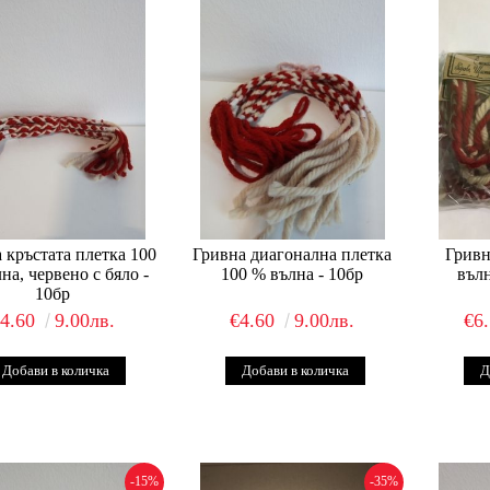
 кръстата плетка 100
Гривна диагонална плетка
Гривн
на, червено с бяло -
100 % вълна - 10бр
вълн
10бр
€4.60
9.00лв.
€4.60
9.00лв.
€6
-15%
-35%