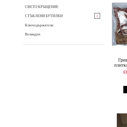
бутилки
Материали за ръчна изработка
СВЕТО КРЪЩЕНИЕ
Книги за пожелания
Ритуални свещи
СТЪКЛЕНИ БУТИЛКИ
Запалки с надписи и послания
Късметчета за хвърляне
Бутилки 1000мл
Ключодържатели
Дървени кутии
Ергенско парти
Бутилки 750 мл
Великден
Украса
Бутилки 500 мл
Моминско парти
Мини бутилки
Ленти за моминско парти
Гри
плитка
€