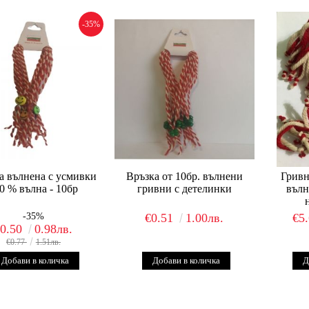
-35%
а вълнена с усмивки
Връзка от 10бр. вълнени
Гривн
0 % вълна - 10бр
гривни с детелинки
вълн
-35%
€0.51
1.00лв.
€5
€0.50
0.98лв.
€0.77
1.51лв.