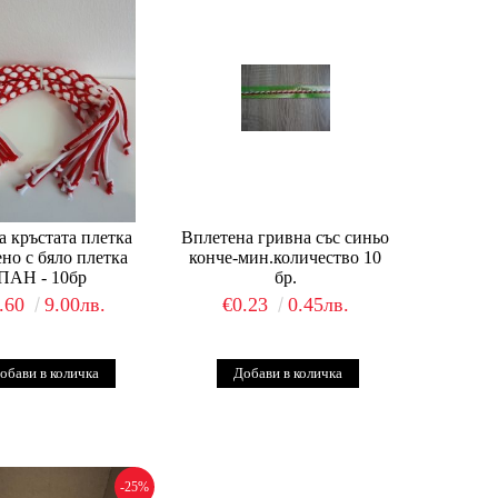
а кръстата плетка
Вплетена гривна със синьо
ено с бяло плетка
конче-мин.количество 10
ПАН - 10бр
бр.
.60
9.00лв.
€0.23
0.45лв.
-25%