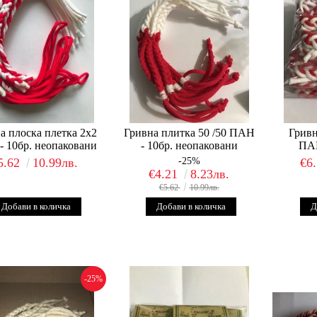
а плоска плетка 2х2
Гривна плитка 50 /50 ПАН
Гривн
 10бр. неопаковани
- 10бр. неопаковани
ПАН
5.62
10.99лв.
-25%
€6
€4.21
8.23лв.
€5.62
10.99лв.
-25%