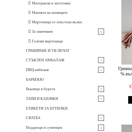
Материали и заготовки
Магията на шевиците
Мартеници от плъстена вълна
За закичване
Вълна
Големи мартеници
ПАН
ГРАВИРАНЕ И УВ ПЕЧАТ
СТЪКЛЕН АМБАЛАЖ
Гривна
БУТИЛКИ 375 мл
ПВЦ амбалаж
% въл
БУТИЛКИ 500 мл
БИДОНИ
БАРБЕКЮ
БУТИЛКИ 700 и 750 мл
Бъклици и бурета
Бутилки 1000мл
Бъклици
ТАПИ И КАПАЧКИ
Бутилки
Бурета
Коркови тапи
ЕТИКЕТИ ЗА БУТИЛКИ
Буркани
Бъчварски изделия
ПВЦ тапи
СВАТБА
Дамаджани
ПВЦ Бурета
Луксозни тапи
Стъклени фигурки
Подаръци и сувенири