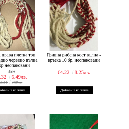
 права плетка три
Гривна рибена кост вълна -
едно червено вълна
връзка 10 бр. неопаковани
0бр неопаковани
-35%
€4.22
8.25лв.
.32
6.49лв.
€5.11
9.99лв.