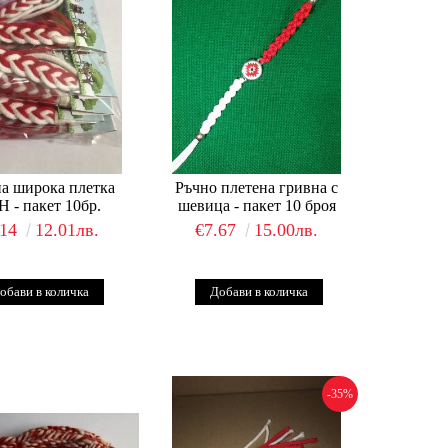
а широка плетка
Ръчно плетена гривна с
 - пакет 10бр.
шевица - пакет 10 броя
.14
12.01лв.
€7.67
15.00лв.
-35%