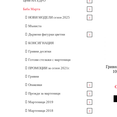
Цени НА ЕДРО
Бутилки
Баба Марта
Буркани
НОВИ МОДЕЛИ сезон 2025
Тапи и Капачки
За закичване
Мъниста
Опаковки
Големи мартеници
Дървени фигурки цветни
Целофанови пликове
Гривни
Елементи за гривни
КОНСИГНАЦИЯ
Гривни десятки
Готови стелажи с мартеници
Гривн
ПРОМОЦИИ за сезон 2021г.
10
Гривни
Опаковки
Картончета
Прежди за мартеници
Пликчета
Вълнени прежди
Мартеници 2019
Акрилни прежди
Неопаковани мартеници
Мартеници 2018