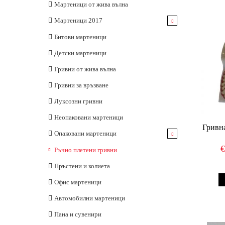
Шнурове за мартеници
Опаковани мартеници
Неопаковани
Мартеници от жива вълна
Матераили за ръчна изработка
Мартеници 2017
Пръстени
За закичване
Битови мартеници
Гривни
Детски мартеници
Сувенири
Гривни от жива вълна
Офис мартеници
Гривни за връзване
Луксозни гривни
Неопаковани мартеници
Гривн
Опаковани мартеници
Мартеници за закачване
Ръчно плетени гривни
Пръстени и колиета
Офис мартеници
Автомобилни мартеници
Пана и сувенири