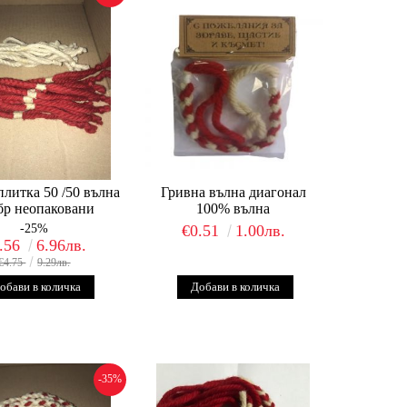
плитка 50 /50 вълна
Гривна вълна диагонал
0бр неопаковани
100% вълна
-25%
€0.51
1.00лв.
.56
6.96лв.
€4.75
9.29лв.
-35%