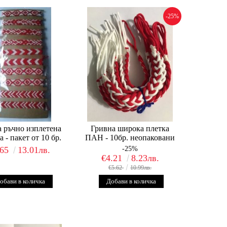
-25%
 ръчно изплетена
Гривна широка плетка
 - пакет от 10 бр.
ПАН - 10бр. неопаковани
.65
13.01лв.
-25%
€4.21
8.23лв.
€5.62
10.99лв.