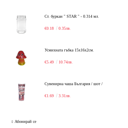
Ст. буркан " STAR " - 0.314 мл.
€0.18
0.35лв.
Усмихната гъбка 15х16х2см.
€5.49
10.74лв.
Сувенирна чаша България / шот /
€1.69
3.31лв.
Абонирай се