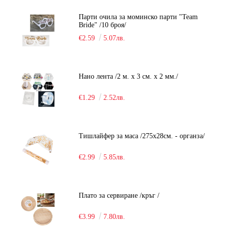
Парти очила за моминско парти "Team
Bride" /10 броя/
€2.59
5.07лв.
Нано лента /2 м. х 3 см. х 2 мм./
€1.29
2.52лв.
Тишлайфер за маса /275х28см. - органза/
€2.99
5.85лв.
Плато за сервиране /кръг /
€3.99
7.80лв.