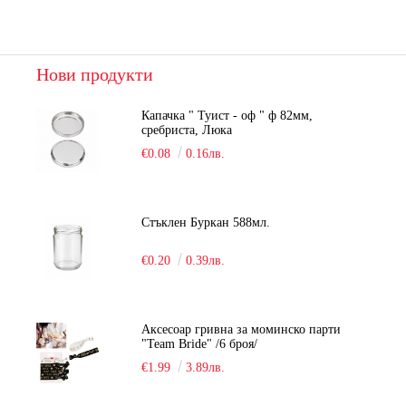
Нови продукти
Капачка " Туист - оф " ф 82мм,
сребриста, Люка
€0.08
0.16лв.
Стъклен Буркан 588мл.
€0.20
0.39лв.
Аксесоар гривна за моминско парти
"Team Bride" /6 броя/
€1.99
3.89лв.