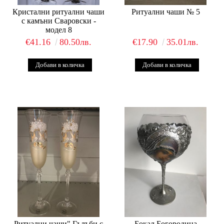
Кристални ритуални чаши
Ритуални чаши № 5
с камъни Сваровски -
модел 8
€41.16
80.50лв.
€17.90
35.01лв.
Ритуални чаши" Гълъби с
Бокал Богородица