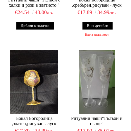
халки и рози в златисто "
,сребърен,рисуван - луск
€24.54
48.00лв.
€17.89
34.99лв.
Виж детайли
Няма наличност
Бокал Богородица
Ритуални чаши"Гълъби и
,златен,рисуван - луск
сърце"
€17.89
34.99лв.
€17.90
35.01лв.