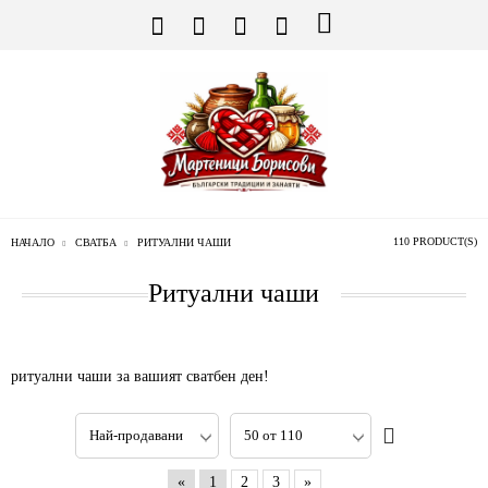
110 PRODUCT(S)
НАЧАЛО
СВАТБА
РИТУАЛНИ ЧАШИ
Ритуални чаши
ритуални чаши за вашият сватбен ден!
«
1
2
3
»