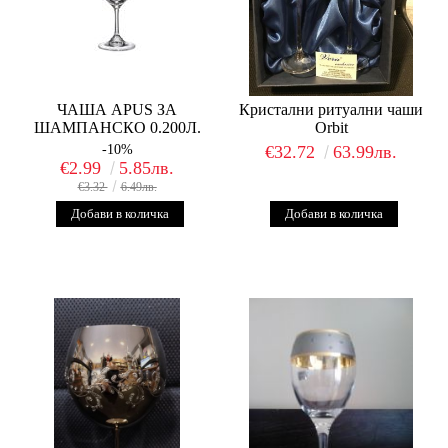
ЧАША APUS ЗА
Кристални ритуални чаши
ШАМПАНСКО 0.200Л.
Orbit
-10%
€32.72
63.99лв.
€2.99
5.85лв.
€3.32
6.49лв.