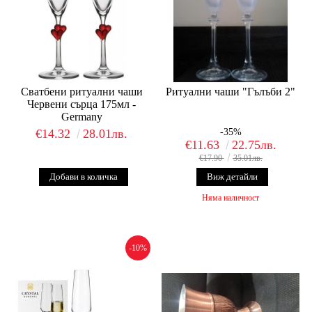
Сватбени ритуални чаши
Ритуални чаши "Гълъби 2"
Червени сърца 175мл -
Germany
€14.32
28.01лв.
-35%
€11.63
22.75лв.
€17.90
35.01лв.
Виж детайли
Няма наличност
-10%