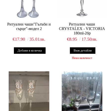
Ритуални чаши"Гълъби и
Ритуални чаши
сърце"-модел 2
CRYSTALEX - VICTORIA
180ml-2бр
€17.90
35.01лв.
€8.95
17.50лв.
Виж детайли
Няма наличност