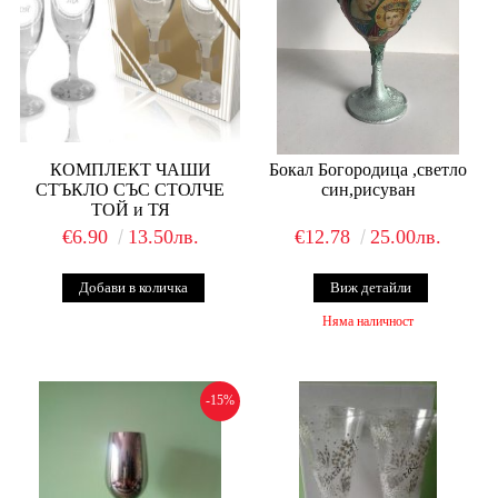
КОМПЛЕКТ ЧАШИ
Бокал Богородица ,светло
СТЪКЛО СЪС СТОЛЧЕ
син,рисуван
ТОЙ и ТЯ
€6.90
13.50лв.
€12.78
25.00лв.
Виж детайли
Няма наличност
-15%