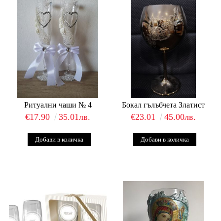
Ритуални чаши № 4
Бокал гълъбчета Златист
€17.90
35.01лв.
€23.01
45.00лв.