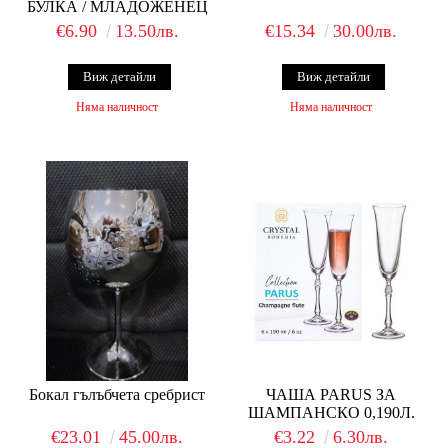
БУЛКА / МЛАДОЖЕНЕЦ
€6.90
13.50лв.
€15.34
30.00лв.
Виж детайли
Виж детайли
Няма наличност
Няма наличност
Бокал гълъбчета сребрист
ЧАША PARUS ЗА
ШАМПАНСКО 0,190Л.
€23.01
45.00лв.
€3.22
6.30лв.