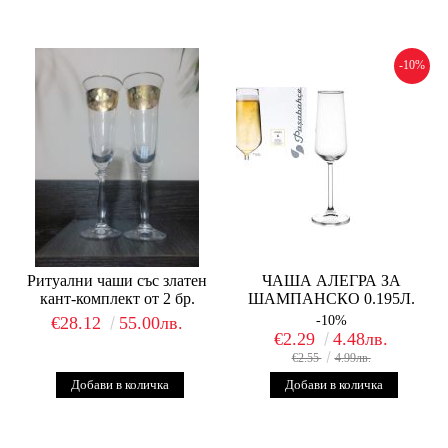
-10%
Ритуални чаши със златен
ЧАША АЛЕГРА ЗА
кант-комплект от 2 бр.
ШАМПАНСКО 0.195Л.
€28.12
55.00лв.
-10%
€2.29
4.48лв.
€2.55
4.99лв.