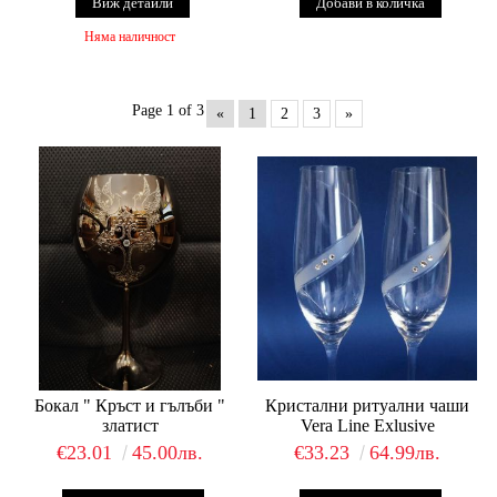
Виж детайли
Няма наличност
Page 1 of 3
«
1
2
3
»
Бокал " Кръст и гълъби "
Кристални ритуални чаши
златист
Vera Line Exlusive
€23.01
45.00лв.
€33.23
64.99лв.