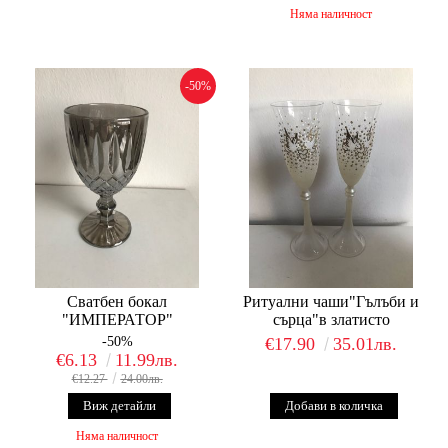
Няма наличност
-50%
Сватбен бокал
Ритуални чаши"Гълъби и
"ИМПЕРАТОР"
сърца"в златисто
-50%
€17.90
35.01лв.
€6.13
11.99лв.
€12.27
24.00лв.
Виж детайли
Няма наличност