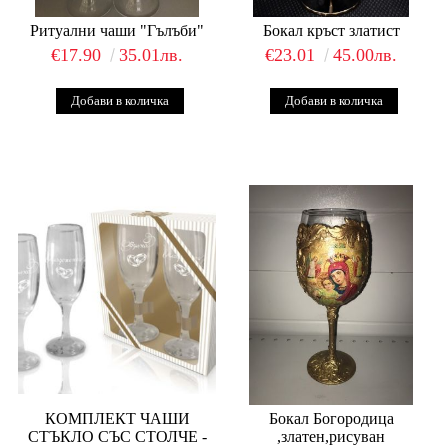
Ритуални чаши "Гълъби"
Бокал кръст златист
€17.90
35.01лв.
€23.01
45.00лв.
КОМПЛЕКТ ЧАШИ
Бокал Богородица
СТЪКЛО СЪС СТОЛЧЕ -
,златен,рисуван