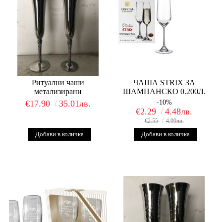
Ритуални чаши
ЧАША STRIX ЗА
метализирани
ШАМПАНСКО 0.200Л.
€17.90
35.01лв.
-10%
€2.29
4.48лв.
€2.55
4.99лв.