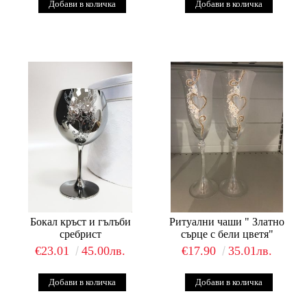
Бокал кръст и гълъби
Ритуални чаши " Златно
сребрист
сърце с бели цветя"
€23.01
45.00лв.
€17.90
35.01лв.