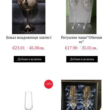
Бокал младоженци златист
Ритуални чаши"Обичам
те"
€23.01
45.00лв.
€17.90
35.01лв.
-10%