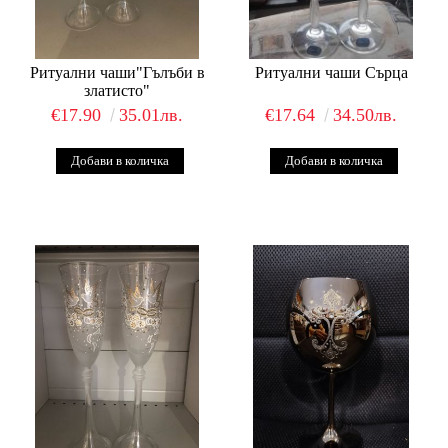
Ритуални чаши"Гълъби в
Ритуални чаши Сърца
златисто"
€17.90
35.01лв.
€17.64
34.50лв.