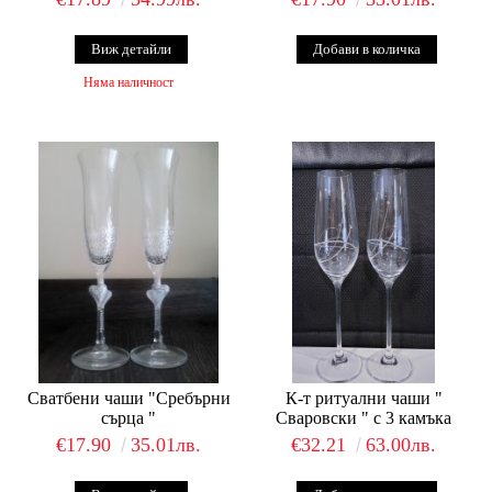
Виж детайли
Няма наличност
Сватбени чаши "Сребърни
К-т ритуални чаши "
сърца "
Сваровски " с 3 камъка
€17.90
35.01лв.
€32.21
63.00лв.