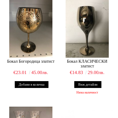
Бокал Богородица златист
Бокал КЛАСИЧЕСКИ
златист
€23.01
45.00лв.
€14.83
29.00лв.
Виж детайли
Няма наличност