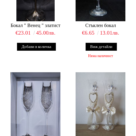
Бокал " Венец " златист
Стъклен бокал
€23.01
45.00лв.
€6.65
13.01лв.
Виж детайли
Няма наличност