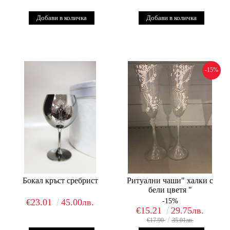
-15%
Бокал кръст сребрист
Ритуални чаши" халки с
бели цветя "
€23.01
45.00лв.
-15%
€15.21
29.75лв.
€17.90
35.01лв.