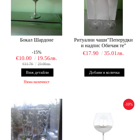
Бокал Шардоне
Ритуални чаши"Пеперудки
и надпис Обичам те"
-15%
€17.90
35.01лв.
€10.00
19.56лв.
€11.76
23.00лв.
Виж детайли
Няма наличност
-10%