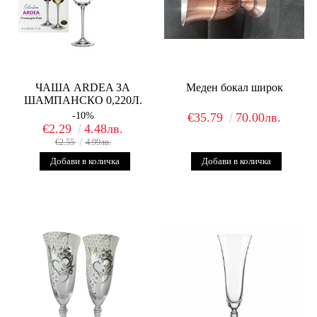
ЧАША ARDEA ЗА
Меден бокал широк
ШАМПАНСКО 0,220Л.
-10%
€35.79
70.00лв.
€2.29
4.48лв.
€2.55
4.99лв.