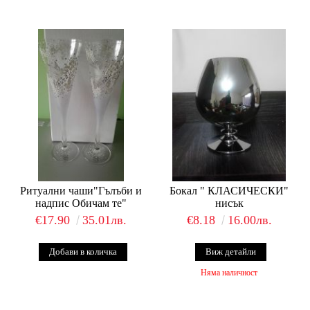
Ритуални чаши"Гълъби и
Бокал " КЛАСИЧЕСКИ"
надпис Обичам те"
нисък
€17.90
35.01лв.
€8.18
16.00лв.
Виж детайли
Няма наличност