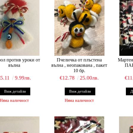
юл против уроки от
Пчеличка от плъстена
Мартен
вълна
вълна , неопакована , пакет
ПАН
10 бр.
€5.11
9.99лв.
€12.78
25.00лв.
€11
Виж детайли
Виж детайли
Няма наличност
Няма наличност