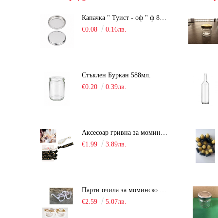
Капачка " Туист - оф " ф 82мм, сребриста, Люка
€0.08
0.16лв.
Стъклен Буркан 588мл.
€0.20
0.39лв.
Аксесоар гривна за моминско парти "Team Bride" /6 броя/
€1.99
3.89лв.
Парти очила за моминско парти "Team Bride" /10 броя/
€2.59
5.07лв.