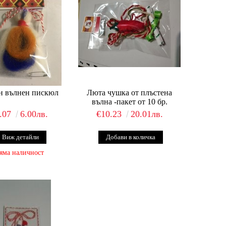
н вълнен пискюл
Люта чушка от плъстена
вълна -пакет от 10 бр.
.07
6.00лв.
€10.23
20.01лв.
Виж детайли
яма наличност