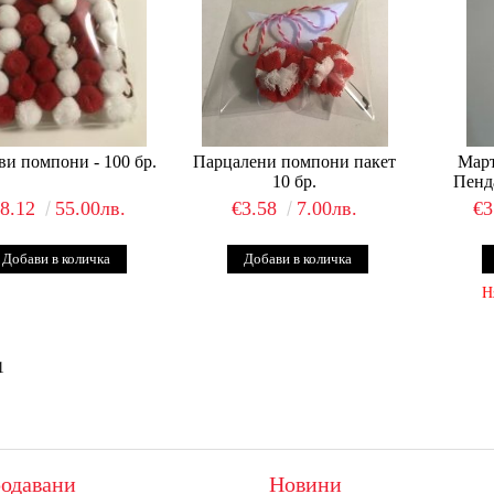
и помпони - 100 бр.
Парцалени помпони пакет
Мар
10 бр.
Пенда
28.12
55.00лв.
€3.58
7.00лв.
€3
Н
1
одавани
Новини