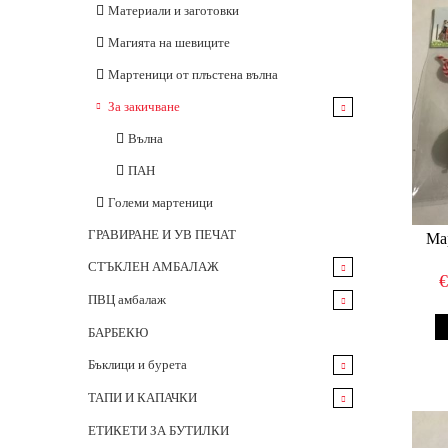
Материали и заготовки
Магията на шевиците
Мартеници от плъстена вълна
За закичване
Вълна
ПАН
Големи мартеници
ГРАВИРАНЕ И УВ ПЕЧАТ
Ма
СТЪКЛЕН АМБАЛАЖ
БУТИЛКИ 375 мл
ПВЦ амбалаж
БУТИЛКИ 500 мл
БИДОНИ
БАРБЕКЮ
БУТИЛКИ 700 и 750 мл
Бъклици и бурета
Бутилки 1000мл
Бъклици
ТАПИ И КАПАЧКИ
Бутилки
Бурета
Коркови тапи
ЕТИКЕТИ ЗА БУТИЛКИ