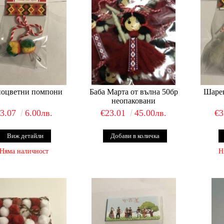
ноцветни помпони
Баба Марта от вълна 50бр
Шаре
неопаковани
€3.07
6.00лв.
€23.01
45.00лв.
€3
Виж детайли
Няма наличност
Н