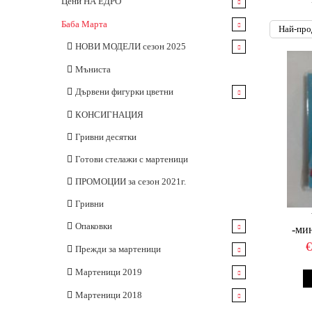
Цени НА ЕДРО
Бутилки
Баба Марта
Буркани
НОВИ МОДЕЛИ сезон 2025
Тапи и Капачки
За закичване
Мъниста
Опаковки
Големи мартеници
Дървени фигурки цветни
Целофанови пликове
Гривни
Елементи за гривни
КОНСИГНАЦИЯ
Гривни десятки
Готови стелажи с мартеници
ПРОМОЦИИ за сезон 2021г.
Гривни
Опаковки
-ми
Картончета
Прежди за мартеници
Пликчета
Вълнени прежди
Мартеници 2019
Акрилни прежди
Неопаковани мартеници
Мартеници 2018