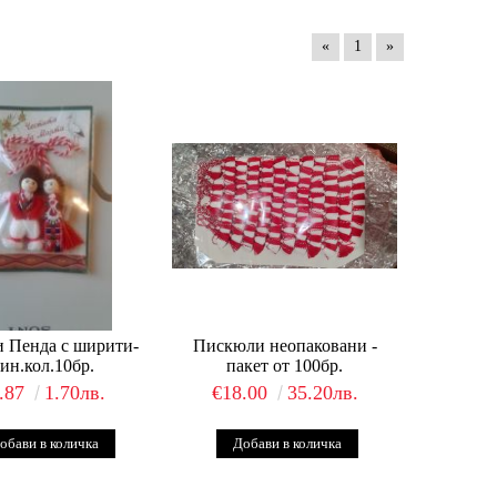
«
1
»
 Пенда с ширити-
Пискюли неопаковани -
ин.кол.10бр.
пакет от 100бр.
.87
1.70лв.
€18.00
35.20лв.