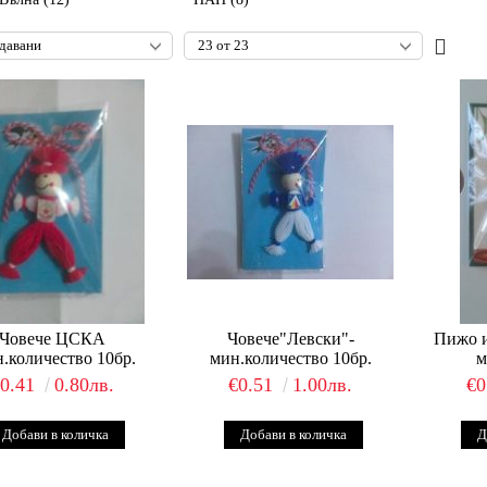
Човече ЦСКА
Човече"Левски"-
Пижо и
н.количество 10бр.
мин.количество 10бр.
м
€0.41
0.80лв.
€0.51
1.00лв.
€0