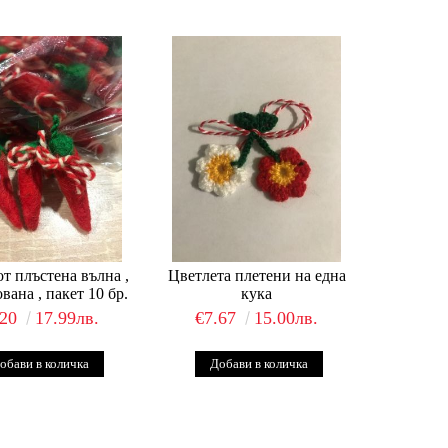
т плъстена вълна ,
Цветлета плетени на една
вана , пакет 10 бр.
кука
.20
17.99лв.
€7.67
15.00лв.