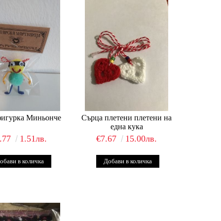
фигурка Миньонче
Сърца плетени плетени на
една кука
.77
1.51лв.
€7.67
15.00лв.