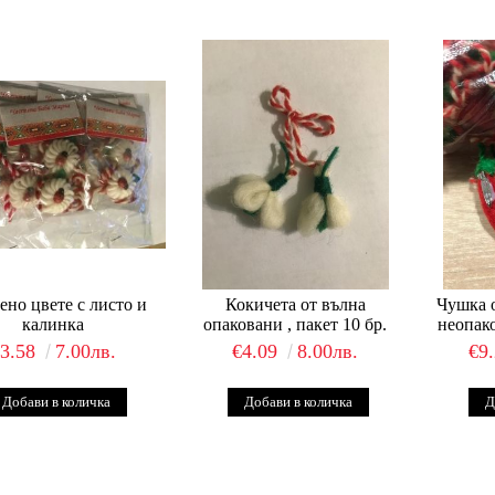
ено цвете с листо и
Кокичета от вълна
Чушка о
калинка
опаковани , пакет 10 бр.
неопако
€3.58
7.00лв.
€4.09
8.00лв.
€9