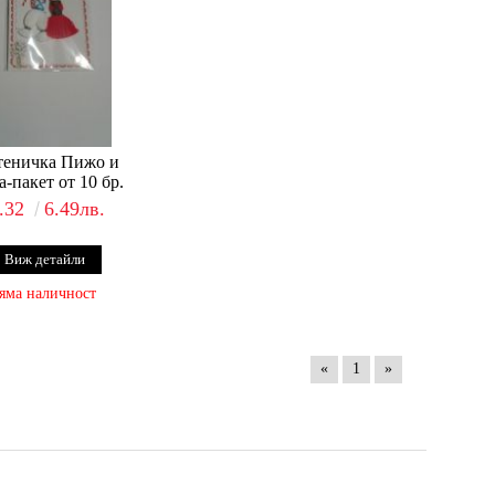
теничка Пижо и
-пакет от 10 бр.
.32
6.49лв.
Виж детайли
яма наличност
«
1
»