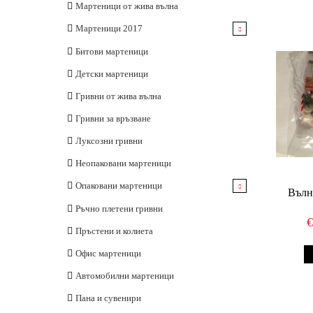
Шнурове за мартеници
Опаковани мартеници
Неопаковани
Мартеници от жива вълна
Матераили за ръчна изработка
Мартеници 2017
Пръстени
За закичване
Битови мартеници
Гривни
Детски мартеници
Сувенири
Гривни от жива вълна
Офис мартеници
Гривни за връзване
Луксозни гривни
Неопаковани мартеници
Опаковани мартеници
Вълн
Мартеници за закачване
Ръчно плетени гривни
Пръстени и колиета
Офис мартеници
Автомобилни мартеници
Пана и сувенири