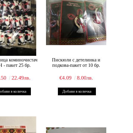
ица коминочистач
Пискюли с детелинка и
 - пакет 25 бр.
подкова-пакет от 10 бр.
.50
22.49лв.
€4.09
8.00лв.