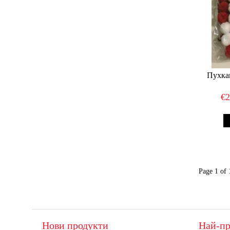
Пухкав
€
Page 1 of 
Нови продукти
Най-пр