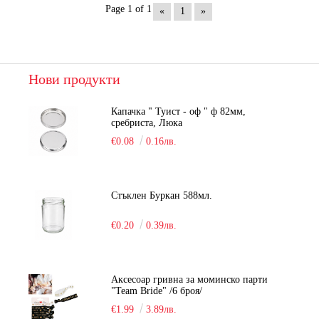
Page 1 of 1
«
1
»
Нови продукти
Капачка " Туист - оф " ф 82мм,
сребриста, Люка
€0.08
0.16лв.
Стъклен Буркан 588мл.
€0.20
0.39лв.
Аксесоар гривна за моминско парти
"Team Bride" /6 броя/
€1.99
3.89лв.