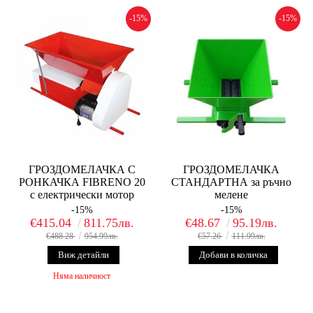
-15%
-15%
ГРОЗДОМЕЛАЧКА С
ГРОЗДОМЕЛАЧКА
РОНКАЧКА FIBRENO 20
СТАНДАРТНА за ръчно
с електрически мотор
мелене
-15%
-15%
€415.04
811.75лв.
€48.67
95.19лв.
€488.28
954.99лв.
€57.26
111.99лв.
Виж детайли
Няма наличност