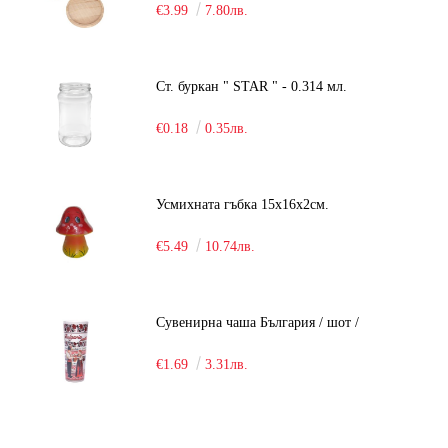
€3.99
7.80лв.
Ст. буркан " STAR " - 0.314 мл.
€0.18
0.35лв.
Усмихната гъбка 15х16х2см.
€5.49
10.74лв.
Сувенирна чаша България / шот /
€1.69
3.31лв.