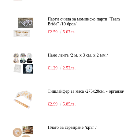
Парти очила за моминско парти "Team
Bride" /10 броя/
€2.59
5.07лв.
Нано лента /2 м. х 3 см. х 2 мм./
€1.29
2.52лв.
Тишлайфер за маса /275х28см. - органза/
€2.99
5.85лв.
Плато за сервиране /кръг /