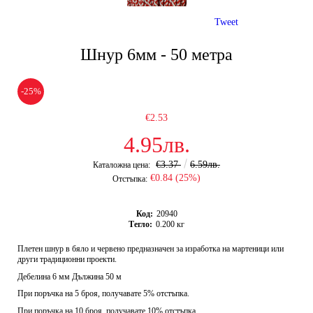
Tweet
Шнур 6мм - 50 метра
-25%
€2.53
4.95лв.
€3.37
6.59лв.
Каталожна цена:
€0.84 (25%)
Отстъпка:
Код:
20940
Тегло:
0.200
кг
Плетен шнур в бяло и червено предназначен за изработка на мартеници или
други традиционни проекти.
Дебелина 6 мм Дължина 50 м
При поръчка на 5 броя, получавате 5% отстъпка.
При поръчка на 10 броя, получавате 10% отстъпка.