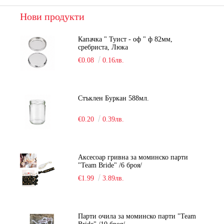
Нови продукти
Капачка " Туист - оф " ф 82мм,
сребриста, Люка
€0.08
0.16лв.
Стъклен Буркан 588мл.
€0.20
0.39лв.
Аксесоар гривна за моминско парти
"Team Bride" /6 броя/
€1.99
3.89лв.
Парти очила за моминско парти "Team