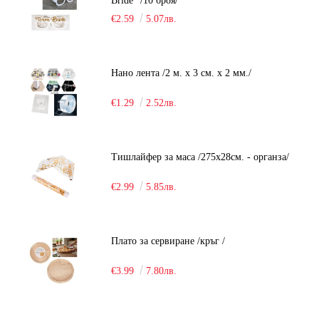
Bride" /10 броя/
€2.59
5.07лв.
Нано лента /2 м. х 3 см. х 2 мм./
€1.29
2.52лв.
Тишлайфер за маса /275х28см. - органза/
€2.99
5.85лв.
Плато за сервиране /кръг /
€3.99
7.80лв.