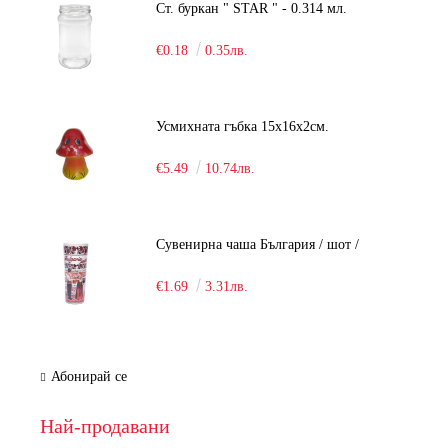
Ст. буркан " STAR " - 0.314 мл.
€0.18
0.35лв.
Усмихната гъбка 15х16х2см.
€5.49
10.74лв.
Сувенирна чаша България / шот /
€1.69
3.31лв.
Абонирай се
Най-продавани