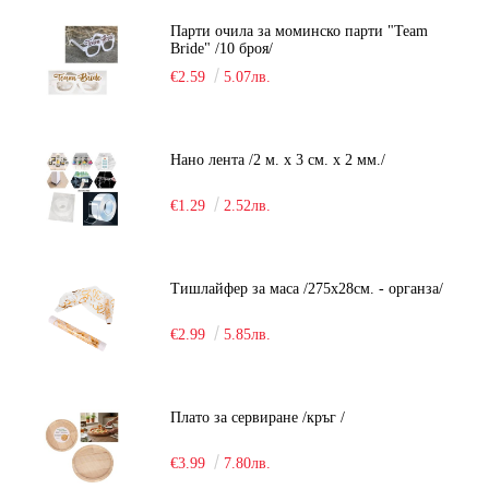
Парти очила за моминско парти "Team
Bride" /10 броя/
€2.59
5.07лв.
Нано лента /2 м. х 3 см. х 2 мм./
€1.29
2.52лв.
Тишлайфер за маса /275х28см. - органза/
€2.99
5.85лв.
Плато за сервиране /кръг /
€3.99
7.80лв.