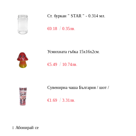
Ст. буркан " STAR " - 0.314 мл.
€0.18
0.35лв.
Усмихната гъбка 15х16х2см.
€5.49
10.74лв.
Сувенирна чаша България / шот /
€1.69
3.31лв.
Абонирай се