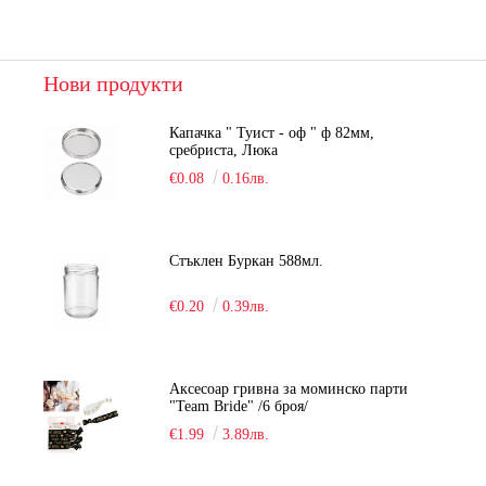
Нови продукти
Капачка " Туист - оф " ф 82мм,
сребриста, Люка
€0.08
0.16лв.
Стъклен Буркан 588мл.
€0.20
0.39лв.
Аксесоар гривна за моминско парти
"Team Bride" /6 броя/
€1.99
3.89лв.