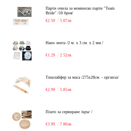
Парти очила за моминско парти "Team
Bride" /10 броя/
€2.59
5.07лв.
Нано лента /2 м. х 3 см. х 2 мм./
€1.29
2.52лв.
Тишлайфер за маса /275х28см. - органза/
€2.99
5.85лв.
Плато за сервиране /кръг /
€3.99
7.80лв.