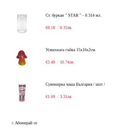
Ст. буркан " STAR " - 0.314 мл.
€0.18
0.35лв.
Усмихната гъбка 15х16х2см.
€5.49
10.74лв.
Сувенирна чаша България / шот /
€1.69
3.31лв.
Абонирай се