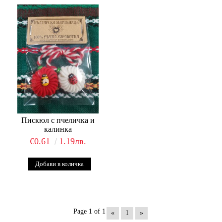
Пискюл с пчеличка и
калинка
€0.61
1.19лв.
Page 1 of 1
«
1
»