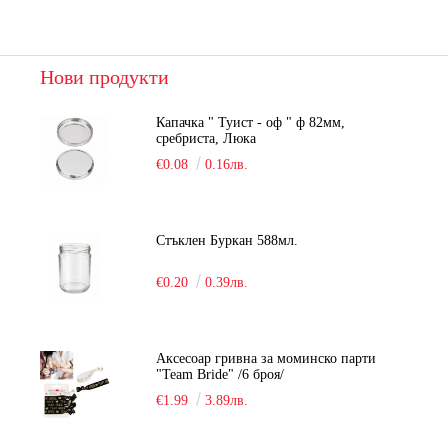
Нови продукти
Капачка " Туист - оф " ф 82мм,
сребриста, Люка
€0.08
0.16лв.
Стъклен Буркан 588мл.
€0.20
0.39лв.
Аксесоар гривна за моминско парти
"Team Bride" /6 броя/
€1.99
3.89лв.