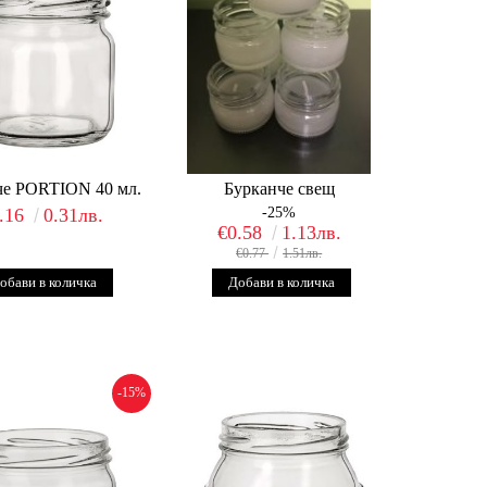
че PORTION 40 мл.
Бурканче свещ
.16
0.31лв.
-25%
€0.58
1.13лв.
€0.77
1.51лв.
-15%