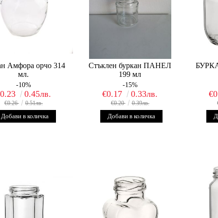
ан Амфора орчо 314
Стъклен буркан ПАНЕЛ
БУРК
мл.
199 мл
-10%
-15%
€0.23
0.45лв.
€0.17
0.33лв.
€0
€0.26
0.51лв.
€0.20
0.39лв.