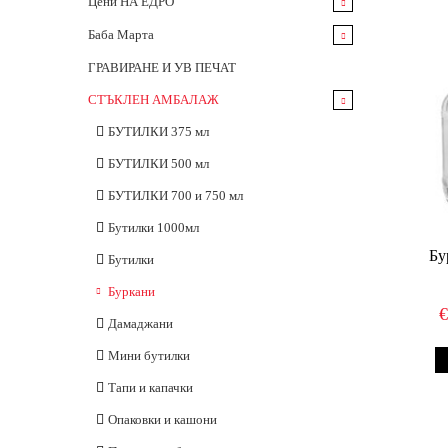
Цени НА ЕДРО
Бутилки
Баба Марта
Буркани
НОВИ МОДЕЛИ сезон 2025
ГРАВИРАНЕ И УВ ПЕЧАТ
Тапи и Капачки
За закичване
СТЪКЛЕН АМБАЛАЖ
Мъниста
Опаковки
Големи мартеници
Дървени фигурки цветни
БУТИЛКИ 375 мл
Целофанови пликове
Гривни
БУТИЛКИ 500 мл
Елементи за гривни
КОНСИГНАЦИЯ
БУТИЛКИ 700 и 750 мл
Гривни десятки
Бутилки 1000мл
Готови стелажи с мартеници
Бу
Бутилки
ПРОМОЦИИ за сезон 2021г.
Буркани
Гривни
Дамаджани
Опаковки
Мини бутилки
Картончета
Прежди за мартеници
Тапи и капачки
Пликчета
Вълнени прежди
Мартеници 2019
Опаковки и кашони
Акрилни прежди
Неопаковани мартеници
Мартеници 2018