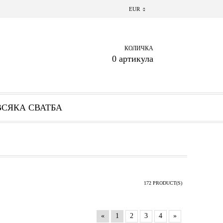
EUR
КОЛИЧКА
0 артикула
ВСЯКА СВАТБА
172 PRODUCT(S)
«
1
2
3
4
»