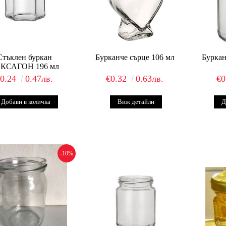
Стъклен буркан
Бурканче сърце 106 мл
Бурка
КСАГОН 196 мл
€0.24
0.47лв.
€0.32
0.63лв.
€0
Виж детайли
-10%