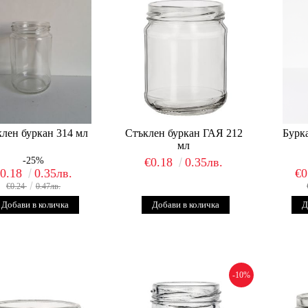
лен буркан 314 мл
Стъклен буркан ГАЯ 212
Бурка
мл
-25%
€0.18
0.35лв.
€0.18
0.35лв.
€0
€0.24
0.47лв.
-10%