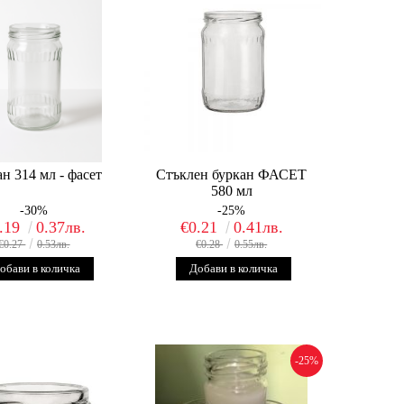
н 314 мл - фасет
Стъклен буркан ФАСЕТ
580 мл
-30%
-25%
.19
0.37лв.
€0.21
0.41лв.
€0.27
0.53лв.
€0.28
0.55лв.
-25%