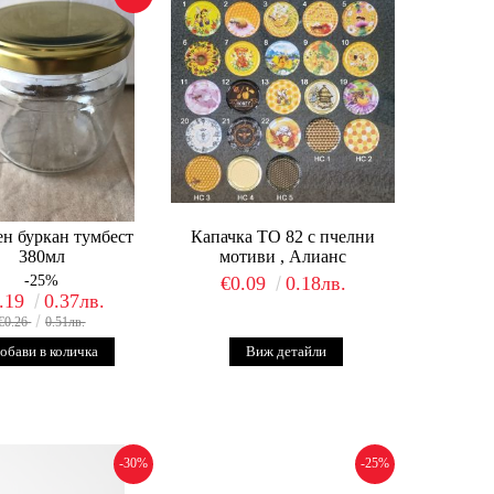
н буркан тумбест
Капачка ТО 82 с пчелни
380мл
мотиви , Алианс
-25%
€0.09
0.18лв.
.19
0.37лв.
€0.26
0.51лв.
Виж детайли
-30%
-25%