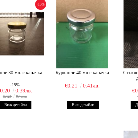
-15%
нче 30 мл. с капачка
Бурканче 40 мл с капачка
Стъкле
-15%
€0.21
0.41лв.
€0.20
0.39лв.
€0
€0.23
0.45лв.
Виж детайли
Виж детайли