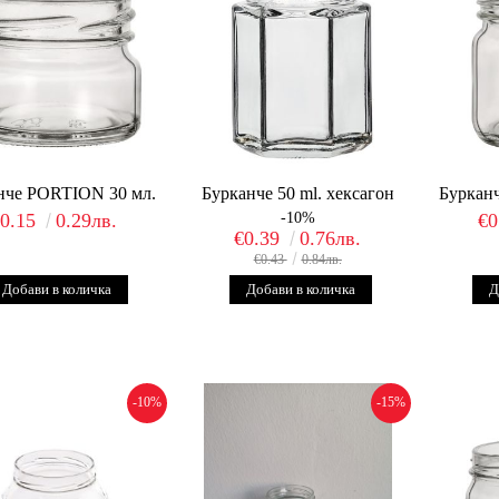
нче PORTION 30 мл.
Бурканче 50 ml. хексагон
Буркан
€0.15
0.29лв.
-10%
€0
€0.39
0.76лв.
€0.43
0.84лв.
-10%
-15%