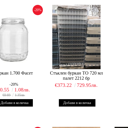
-20%
ркан 1.700 Фасет
Стъклен буркан ТО 720 мл
палет 2212 бр
-20%
€373.22
729.95лв.
€0.55
1.08лв.
€0.69
1.35лв.