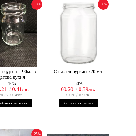
-10%
-30%
н буркан 190мл за
Стъклен буркан 720 мл
детска кухня
-10%
-30%
.21
0.41лв.
€0.20
0.39лв.
€0.23
0.45лв.
€0.29
0.57лв.
-25%