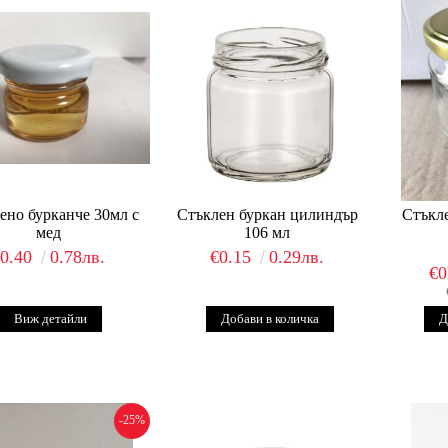
ено бурканче 30мл с
Стъклен буркан цилиндър
Стъкле
мед
106 мл
€0.40
0.78лв.
€0.15
0.29лв.
€0
Виж детайли
-25%