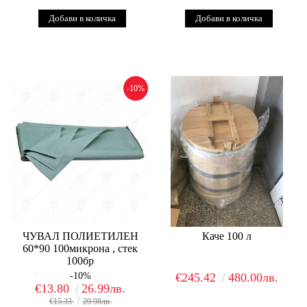
-10%
ЧУВАЛ ПОЛИЕТИЛЕН
Каче 100 л
60*90 100микрона , стек
100бр
-10%
€245.42
480.00лв.
€13.80
26.99лв.
€15.33
29.98лв.