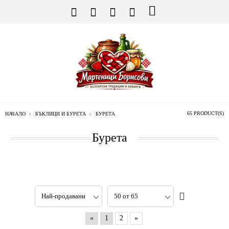
65 PRODUCT(S)
НАЧАЛО
БЪКЛИЦИ И БУРЕТА
БУРЕТА
Бурета
«
1
2
»