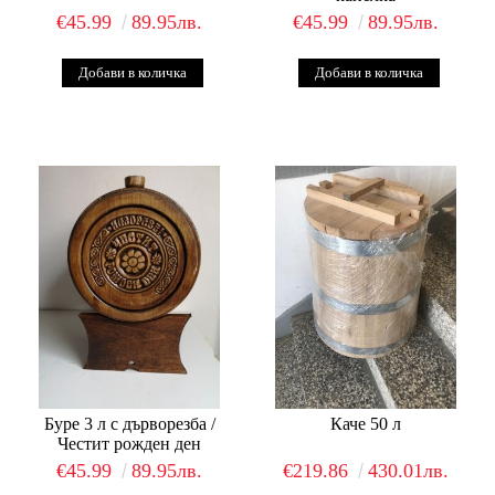
€45.99
89.95лв.
€45.99
89.95лв.
Буре 3 л с дърворезба /
Каче 50 л
Честит рожден ден
€45.99
89.95лв.
€219.86
430.01лв.