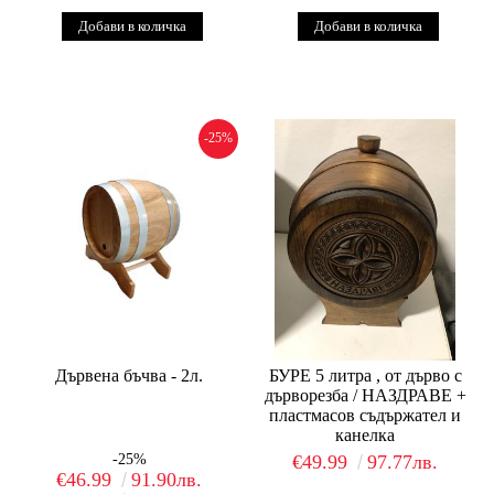
-25%
Дървена бъчва - 2л.
БУРЕ 5 литра , от дърво с
дърворезба / НАЗДРАВЕ +
пластмасов съдържател и
канелка
-25%
€49.99
97.77лв.
€46.99
91.90лв.