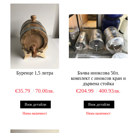
Буренце 1,5 литра
Бъчва иноксова 50л.
комплект с иноксов кран и
дървена стойка
€35.79
70.00лв.
€204.99
400.93лв.
Виж детайли
Виж детайли
Няма наличност
Няма наличност