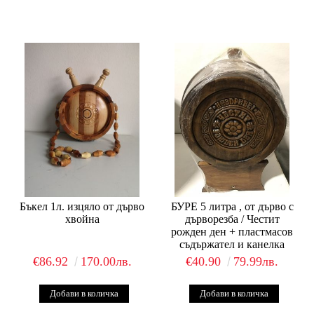
Бъкел 1л. изцяло от дърво
БУРЕ 5 литра , от дърво с
хвойна
дърворезба / Честит
рожден ден + пластмасов
съдържател и канелка
€86.92
170.00лв.
€40.90
79.99лв.