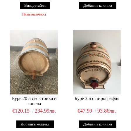
Виж детайли
Няма наличност
Буре 20 л със стойка и
Буре 3 л с пирография
канела
€120.15
234.99лв.
€47.99
93.86лв.