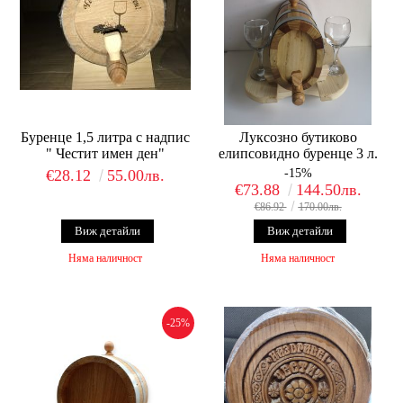
Буренце 1,5 литра с надпис
Луксозно бутиково
" Честит имен ден"
елипсовидно буренце 3 л.
€28.12
55.00лв.
-15%
€73.88
144.50лв.
€86.92
170.00лв.
Виж детайли
Виж детайли
Няма наличност
Няма наличност
-25%