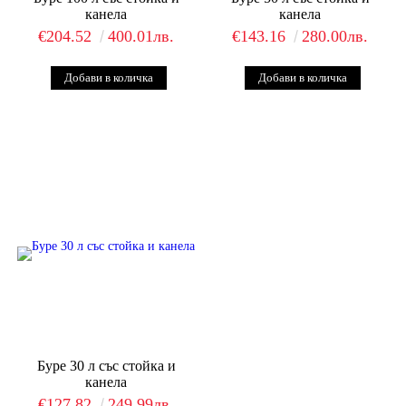
канела
канела
€204.52
400.01лв.
€143.16
280.00лв.
Буре 30 л със стойка и
канела
€127.82
249.99лв.