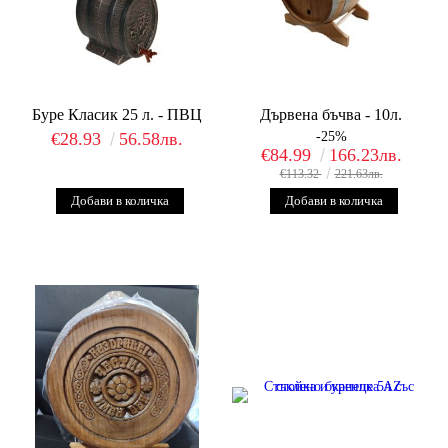
Буре Класик 25 л. - ПВЦ
Дървена бъчва - 10л.
€28.93
56.58лв.
-25%
€84.99
166.23лв.
€113.32
221.63лв.