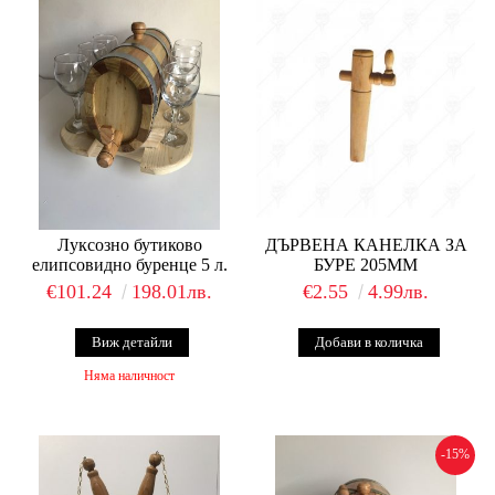
Луксозно бутиково
ДЪРВЕНА КАНЕЛКА ЗА
елипсовидно буренце 5 л.
БУРЕ 205ММ
€101.24
198.01лв.
€2.55
4.99лв.
Виж детайли
Няма наличност
-15%