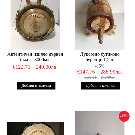
Автентичен изцяло дървен
Луксозно бутиково
бъкел -3000мл.
буренце 1,5 л.
€122.71
240.00лв.
-15%
€147.76
288.99лв.
€173.84
340.00лв.
-15%