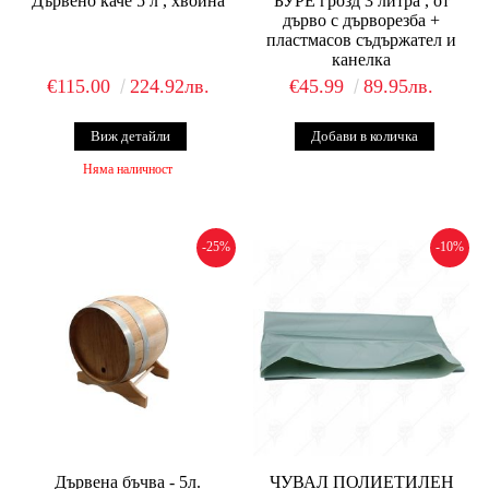
Дървено каче 5 л , хвойна
БУРЕ грозд 3 литра , от
дърво с дърворезба +
пластмасов съдържател и
канелка
€115.00
224.92лв.
€45.99
89.95лв.
Виж детайли
Няма наличност
-25%
-10%
Дървена бъчва - 5л.
ЧУВАЛ ПОЛИЕТИЛЕН