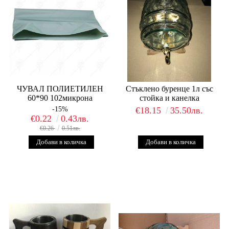
ЧУВАЛ ПОЛИЕТИЛЕН
Стъклено буренце 1л със
60*90 102микрона
стойка и канелка
-15%
€18.15
35.50лв.
€0.22
0.43лв.
€0.26
0.51лв.