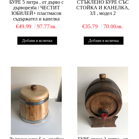
БУРЕ 5 литра , от дърво с
СТЪКЛЕНО БУРЕ СЪС
дърворезба / ЧЕСТИТ
СТОЙКА И КАНЕЛКА,
ЮБИЛЕЙ+ пластмасов
3Л , модел 2
съдържател и канелка
€49.99
97.77лв.
€35.79
70.00лв.