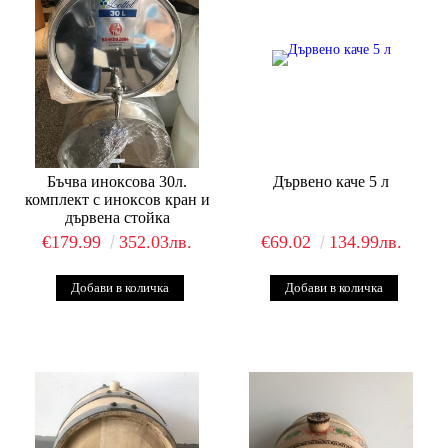
Бъчва иноксова 30л.
Дървено каче 5 л
комплект с иноксов кран и
дървена стойка
€179.99
352.03лв.
€69.02
134.99лв.