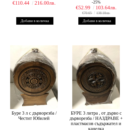
€110.44
216.00лв.
-25%
€52.99
103.64лв.
€70.65
138.18лв.
Буре 3 л с дърворезба /
БУРЕ 3 литра , от дърво с
Честит Юбилей
дърворезба / НАЗДРАВЕ +
пластмасов съдържател и
канелка