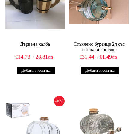
Дървена халба
Стъклено буренце 2л със
стойка и канелка
€14.73
28.81лв.
€31.44
61.49лв.
-10%