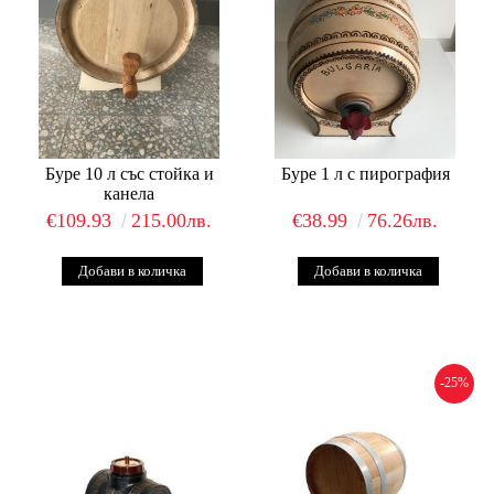
Буре 10 л със стойка и
Буре 1 л с пирография
канела
€109.93
215.00лв.
€38.99
76.26лв.
-25%