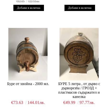
€62.65
122.53лв.
Буре от хвойна - 2000 мл.
БУРЕ 5 литра , от дърво с
дърворезба / ГРОЗД +
пластмасов съдържател и
канелка
€73.63
144.01лв.
€49.99
97.77лв.