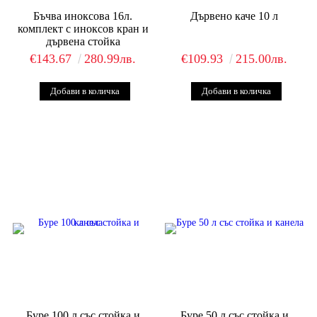
Бъчва иноксова 16л.
Дървено каче 10 л
комплект с иноксов кран и
дървена стойка
€143.67
280.99лв.
€109.93
215.00лв.
Буре 100 л със стойка и
Буре 50 л със стойка и