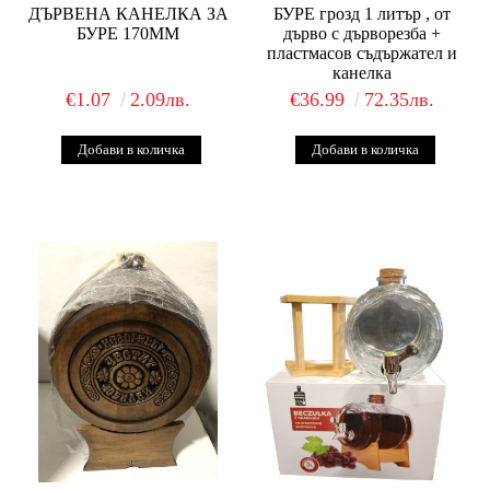
ДЪРВЕНА КАНЕЛКА ЗА
БУРЕ грозд 1 литър , от
БУРЕ 170ММ
дърво с дърворезба +
пластмасов съдържател и
канелка
€1.07
2.09лв.
€36.99
72.35лв.