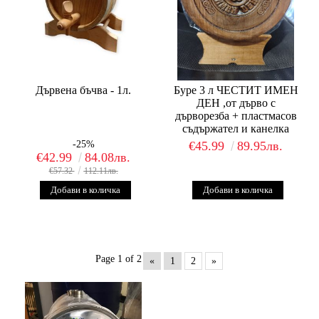
Дървена бъчва - 1л.
Буре 3 л ЧЕСТИТ ИМЕН
ДЕН ,от дърво с
дърворезба + пластмасов
съдържател и канелка
-25%
€45.99
89.95лв.
€42.99
84.08лв.
€57.32
112.11лв.
Page 1 of 2
«
1
2
»