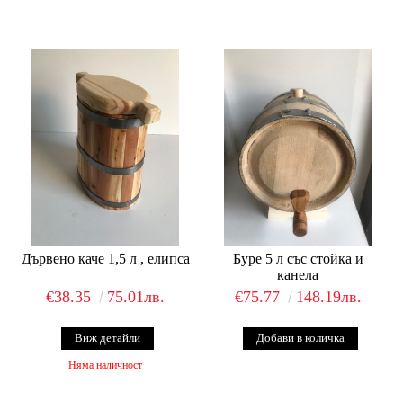
Дървено каче 1,5 л , елипса
Буре 5 л със стойка и
канела
€38.35
75.01лв.
€75.77
148.19лв.
Виж детайли
Няма наличност