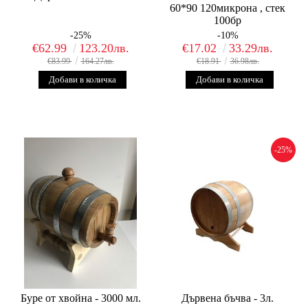
60*90 120микрона , стек
100бр
-25%
-10%
€62.99
123.20лв.
€17.02
33.29лв.
€83.99
164.27лв.
€18.91
36.98лв.
-25%
Буре от хвойна - 3000 мл.
Дървена бъчва - 3л.