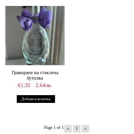
Гравиране на стъклена
бутилка
€1.35
2.64лв.
Page 1 of 1
«
1
»