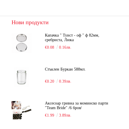
Нови продукти
Капачка " Туист - оф " ф 82мм,
сребриста, Люка
€0.08
0.16лв.
Стъклен Буркан 588мл.
€0.20
0.39лв.
Аксесоар гривна за моминско парти
"Team Bride" /6 броя/
€1.99
3.89лв.