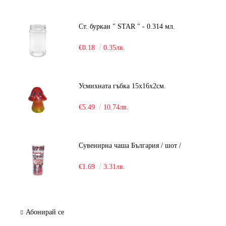
Ст. буркан " STAR " - 0.314 мл.
€0.18
0.35лв.
Усмихната гъбка 15х16х2см.
€5.49
10.74лв.
Сувенирна чаша България / шот /
€1.69
3.31лв.
Абонирай се