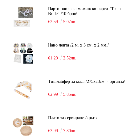
Парти очила за моминско парти "Team
Bride" /10 броя/
€2.59
5.07лв.
Нано лента /2 м. х 3 см. х 2 мм./
€1.29
2.52лв.
Тишлайфер за маса /275х28см. - органза/
€2.99
5.85лв.
Плато за сервиране /кръг /
€3.99
7.80лв.