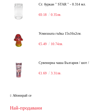
Ст. буркан " STAR " - 0.314 мл.
€0.18
0.35лв.
Усмихната гъбка 15х16х2см.
€5.49
10.74лв.
Сувенирна чаша България / шот /
€1.69
3.31лв.
Абонирай се
Най-продавани