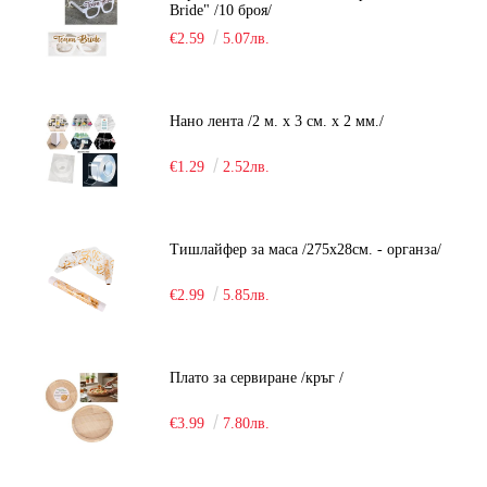
Bride" /10 броя/
€2.59
5.07лв.
Нано лента /2 м. х 3 см. х 2 мм./
€1.29
2.52лв.
Тишлайфер за маса /275х28см. - органза/
€2.99
5.85лв.
Плато за сервиране /кръг /
€3.99
7.80лв.