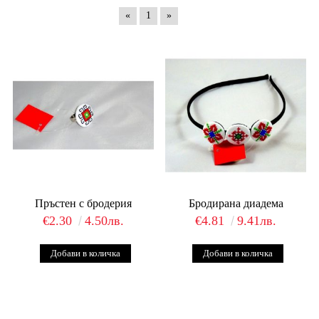
«
1
»
Пръстен с бродерия
Бродирана диадема
€2.30
4.50лв.
€4.81
9.41лв.