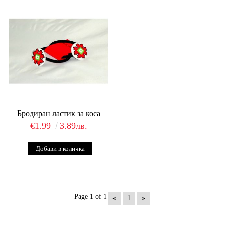
Бродиран ластик за коса
€1.99
3.89лв.
Page 1 of 1
«
1
»