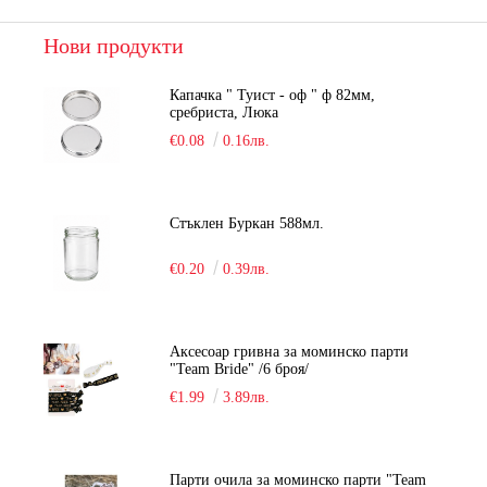
Нови продукти
Капачка " Туист - оф " ф 82мм,
сребриста, Люка
€0.08
0.16лв.
Стъклен Буркан 588мл.
€0.20
0.39лв.
Аксесоар гривна за моминско парти
"Team Bride" /6 броя/
€1.99
3.89лв.
Парти очила за моминско парти "Team