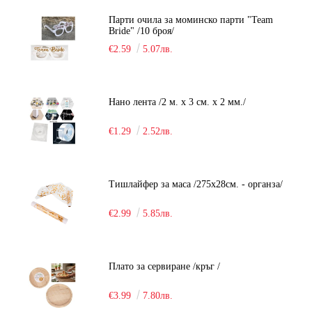
Парти очила за моминско парти "Team
Bride" /10 броя/
€2.59
5.07лв.
Нано лента /2 м. х 3 см. х 2 мм./
€1.29
2.52лв.
Тишлайфер за маса /275х28см. - органза/
€2.99
5.85лв.
Плато за сервиране /кръг /
€3.99
7.80лв.