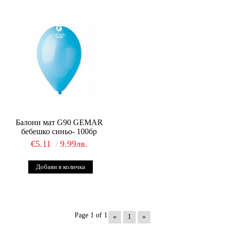
Балони мат G90 GEMAR
бебешко синьо- 100бр
€5.11
9.99лв.
Page 1 of 1
«
1
»