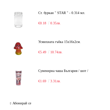
Ст. буркан " STAR " - 0.314 мл.
€0.18
0.35лв.
Усмихната гъбка 15х16х2см.
€5.49
10.74лв.
Сувенирна чаша България / шот /
€1.69
3.31лв.
Абонирай се