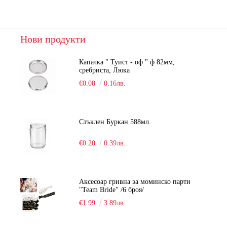
Нови продукти
Капачка " Туист - оф " ф 82мм,
сребриста, Люка
€0.08
0.16лв.
Стъклен Буркан 588мл.
€0.20
0.39лв.
Аксесоар гривна за моминско парти
"Team Bride" /6 броя/
€1.99
3.89лв.