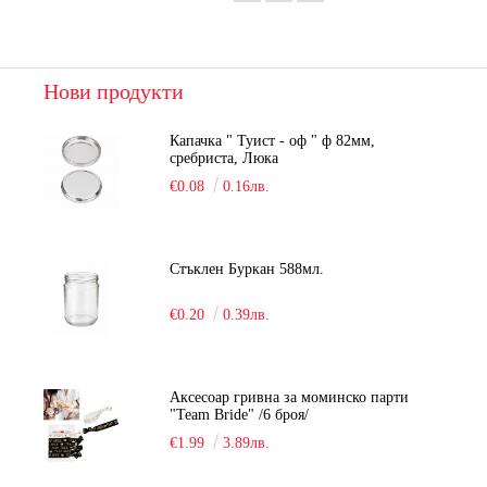
Нови продукти
Капачка " Туист - оф " ф 82мм,
сребриста, Люка
€0.08
0.16лв.
Стъклен Буркан 588мл.
€0.20
0.39лв.
Аксесоар гривна за моминско парти
"Team Bride" /6 броя/
€1.99
3.89лв.