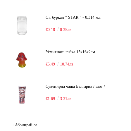
Ст. буркан " STAR " - 0.314 мл.
€0.18
0.35лв.
Усмихната гъбка 15х16х2см.
€5.49
10.74лв.
Сувенирна чаша България / шот /
€1.69
3.31лв.
Абонирай се