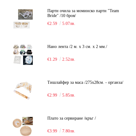
Парти очила за моминско парти "Team
Bride" /10 броя/
€2.59
5.07лв.
Нано лента /2 м. х 3 см. х 2 мм./
€1.29
2.52лв.
Тишлайфер за маса /275х28см. - органза/
€2.99
5.85лв.
Плато за сервиране /кръг /
€3.99
7.80лв.