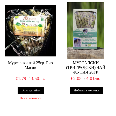
Мурсалски чай 25гр. Био
МУРСАЛСКИ
Масив
(ТРИГРАДСКИ) ЧАЙ
-КУТИЯ 20ГР.
€1.79
3.50лв.
€2.05
4.01лв.
Виж детайли
Няма наличност