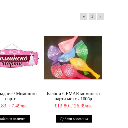
«
1
»
надпис / Моминско
Балони GEMAR моминско
парти
парти микс - 100бр
.83
7.49лв.
€13.80
26.99лв.