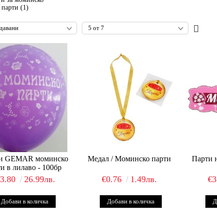
парти (1)
и GEMAR моминско
Медал / Моминско парти
Парти 
и в лилаво - 100бр
13.80
26.99лв.
€0.76
1.49лв.
€3