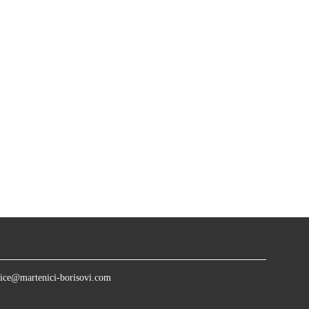
ice@martenici-borisovi.com