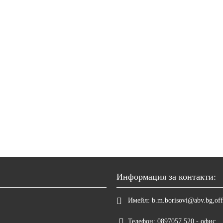
Информация за контакти:
Имейл:
b.m.borisovi@abv.bg,off
Телефон:
0897057 520 - офис