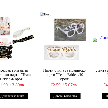
сесоар гривна за
Парти очила за моминско
Лента 
инско парти "Team
парти "Team Bride" /10
Bride" /6 броя/
броя/
€1.99
3.89лв.
€2.59
5.07лв.
€4