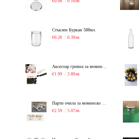
€0.08
0.16лв.
Стъклен Буркан 588мл.
€0.20
0.39лв.
Аксесоар гривна за моминско парти "Team Bride" /6 броя/
€1.99
3.89лв.
Парти очила за моминско парти "Team Bride" /10 броя/
€2.59
5.07лв.