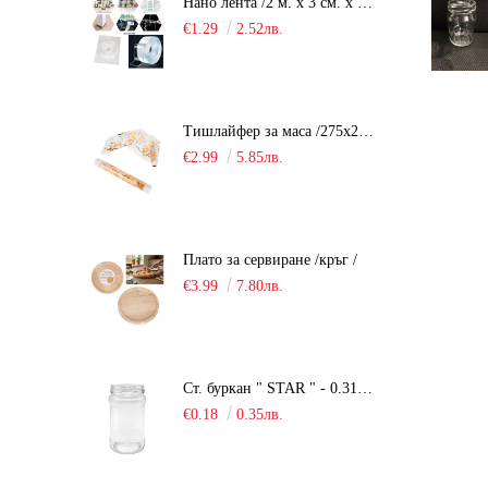
Нано лента /2 м. х 3 см. х 2 мм./
€1.29
2.52лв.
Тишлайфер за маса /275х28см. - органза/
€2.99
5.85лв.
Плато за сервиране /кръг /
€3.99
7.80лв.
Ст. буркан " STAR " - 0.314 мл.
€0.18
0.35лв.