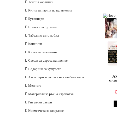
Подаръчни бутилки
Шнурове за мартеници
Капачки за буркани и бурканчета
Опаковани мартеници
Тейбъл картички
Неопаковани
Мартеници от жива вълна
Кутий и стелажи за бутилки
Метални капачки за бутилки
Матераили за ръчна изработка
Кутия за пари и поздравления
Мартеници 2017
Етикети за бутилки
Пръстени
Бутониери
За закичване
Битови мартеници
Аксесоари
Етикети за бутилки
Гривни
Детски мартеници
Чашии от стъкло
Табели за автомобил
Сувенири
Гривни от жива вълна
Стъклени съдове с канелки
Кошници
Офис мартеници
Гривни за връзване
Машини за затваряне
Книга за пожелания
Луксозни гривни
Филтриращи машини
Свещи за украса на масите
Неопаковани мартеници
Подаръци за кумувете
Опаковани мартеници
Ак
Аксесоари за украса на сватбена маса
Мартеници за закачване
Ръчно плетени гривни
мом
Менчета
Пръстени и колиета
Материали за ръчна изработка
Офис мартеници
Ритуални свещи
Автомобилни мартеници
Късметчета за хвърляне
Пана и сувенири