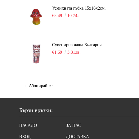
Усмихната гъбка 15х16х2см.
€5.49
10.74лв.
Сувенирна чаша България / шот /
€1.69
3.31лв.
Абонирай се
Бързи връзки:
НАЧАЛО
ЗА НАС
ВХОД
ДОСТАВКА