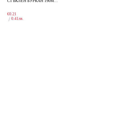
СТЪКЛЕН БУРКАН 190МЛ ЗА ДЕТСКА КУХНЯ
-10%
€0.21
0.41лв.