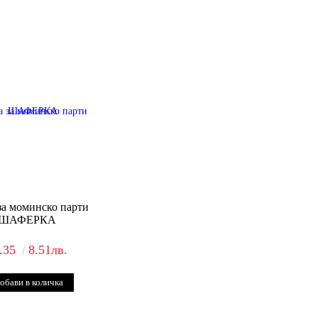
за моминско парти
ШАФЕРКА
.35
8.51лв.