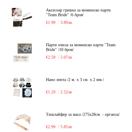
Аксесоар гривна за моминско парти
"Team Bride" /6 броя/
€1.99
3.89лв.
Парти очила за моминско парти "Team
Bride" /10 броя/
€2.59
5.07лв.
Нано лента /2 м. х 3 см. х 2 мм./
€1.29
2.52лв.
Тишлайфер за маса /275х28см. - органза/
€2.99
5.85лв.