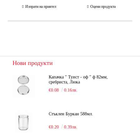
Изпрати на приятел
Оцени продукта
Нови продукти
Капачка " Туист - оф " ф 82мм,
сребриста, Люка
€0.08
0.16лв.
Стъклен Буркан 588мл.
€0.20
0.39лв.