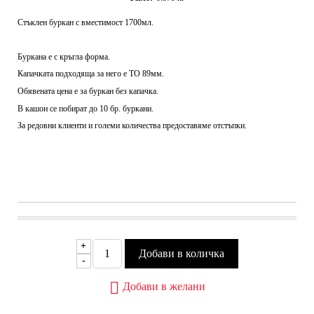
Стъклен буркан с вместимост 1700мл.
Буркана е с кръгла форма.
Капачката подходяща за него е
ТО 89мм.
Обявената цена е за буркан без капачка.
В кашон се побират
до 10 бр.
буркани.
За редовни клиенти и големи количества предоставяме отстъпки.
+
-
Добави в желани