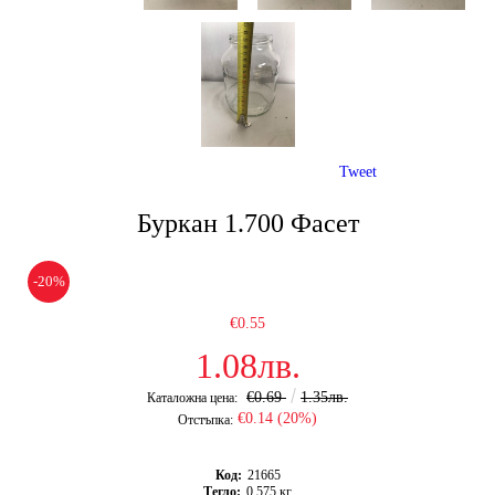
Tweet
Буркан 1.700 Фасет
-20%
€0.55
1.08лв.
€0.69
1.35лв.
Каталожна цена:
€0.14 (20%)
Отстъпка:
Код:
21665
Тегло:
0.575
кг