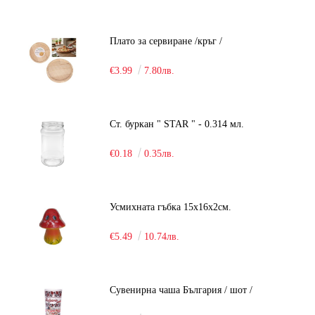
Плато за сервиране /кръг /
€3.99
7.80лв.
Ст. буркан " STAR " - 0.314 мл.
€0.18
0.35лв.
Усмихната гъбка 15х16х2см.
€5.49
10.74лв.
Сувенирна чаша България / шот /