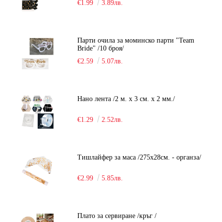
€1.99
3.89лв.
Парти очила за моминско парти "Team
Bride" /10 броя/
€2.59
5.07лв.
Нано лента /2 м. х 3 см. х 2 мм./
€1.29
2.52лв.
Тишлайфер за маса /275х28см. - органза/
€2.99
5.85лв.
Плато за сервиране /кръг /