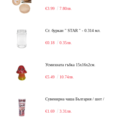
€3.99
7.80лв.
Ст. буркан " STAR " - 0.314 мл.
€0.18
0.35лв.
Усмихната гъбка 15х16х2см.
€5.49
10.74лв.
Сувенирна чаша България / шот /
€1.69
3.31лв.