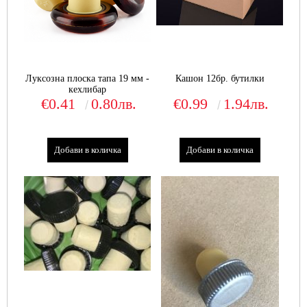
Луксозна плоска тапа 19 мм -
Кашон 12бр. бутилки
кехлибар
€0.41
0.80лв.
€0.99
1.94лв.