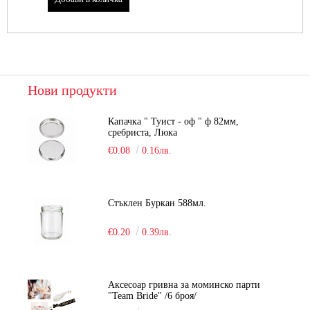
Нови продукти
Капачка " Туист - оф " ф 82мм,
сребриста, Люка
€0.08
0.16лв.
Стъклен Буркан 588мл.
€0.20
0.39лв.
Аксесоар гривна за моминско парти
"Team Bride" /6 броя/