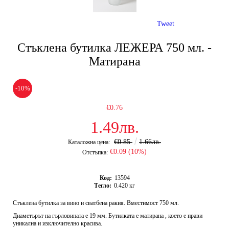
Tweet
Стъклена бутилка ЛЕЖЕРА 750 мл. -
Матирана
-10%
€0.76
1.49лв.
€0.85
1.66лв.
Каталожна цена:
€0.09 (10%)
Отстъпка:
Код:
13594
Тегло:
0.420
кг
Стъклена бутилка за вино и сватбена ракия. Вместимост 750 мл.
Диаметърът на гърловината е 19 мм. Бутилката е матирана , което е прави
уникална и изключително красива.