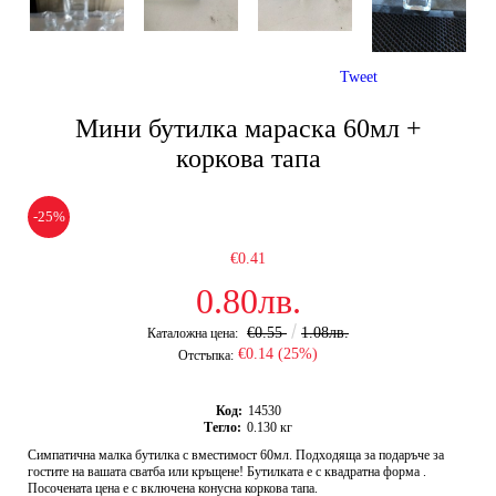
Tweet
Мини бутилка мараска 60мл +
коркова тапа
-25%
€0.41
0.80лв.
€0.55
1.08лв.
Каталожна цена:
€0.14 (25%)
Отстъпка:
Код:
14530
Тегло:
0.130
кг
Симпатична малка бутилка с вместимост 60мл. Подходяща за подаръче за
гостите на вашата сватба или кръщене! Бутилката е с квадратна форма .
Посочената цена е с включена конусна коркова тапа.