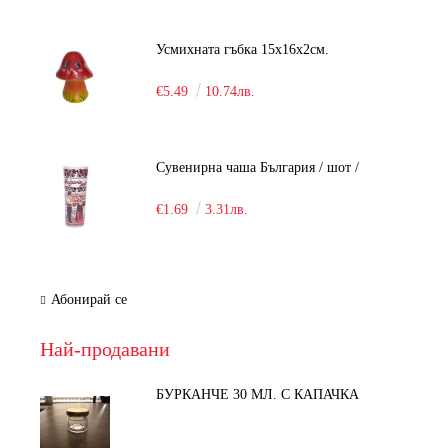
Усмихната гъбка 15х16х2см.
€5.49
10.74лв.
Сувенирна чаша България / шот /
€1.69
3.31лв.
Абонирай се
Най-продавани
БУРКАНЧЕ 30 МЛ. С КАПАЧКА
-15%