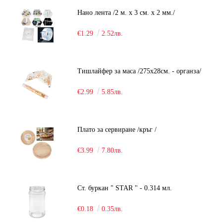
Нано лента /2 м. х 3 см. х 2 мм./
€1.29
2.52лв.
Тишлайфер за маса /275х28см. - органза/
€2.99
5.85лв.
Плато за сервиране /кръг /
€3.99
7.80лв.
Ст. буркан " STAR " - 0.314 мл.
€0.18
0.35лв.