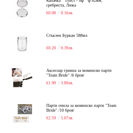
Капачка " Туист - оф " ф 82мм,
сребриста, Люка
€0.08
0.16лв.
Стъклен Буркан 588мл.
€0.20
0.39лв.
Аксесоар гривна за моминско парти
"Team Bride" /6 броя/
€1.99
3.89лв.
Парти очила за моминско парти "Team
Bride" /10 броя/
€2.59
5.07лв.