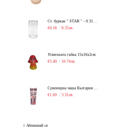
Ст. буркан " STAR " - 0.314 мл.
€0.18
0.35лв.
Усмихната гъбка 15х16х2см.
€5.49
10.74лв.
Сувенирна чаша България / шот /
€1.69
3.31лв.
Абонирай се