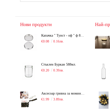
Нови продукти
Най-пр
Капачка " Туист - оф " ф 82мм, сребриста, Люка
€0.08
0.16лв.
Стъклен Буркан 588мл.
€0.20
0.39лв.
Аксесоар гривна за моминско парти "Team Bride" /6 броя/
€1.99
3.89лв.