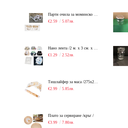
Парти очила за моминско парти "Team Bride" /10 броя/
€2.59
5.07лв.
Нано лента /2 м. х 3 см. х 2 мм./
€1.29
2.52лв.
Тишлайфер за маса /275х28см. - органза/
€2.99
5.85лв.
Плато за сервиране /кръг /
€3.99
7.80лв.