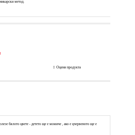
дникарски метод.
и
Оцени продукта
злезе бялото цвете - детето ще е момиче , ако е цчервеното ще е