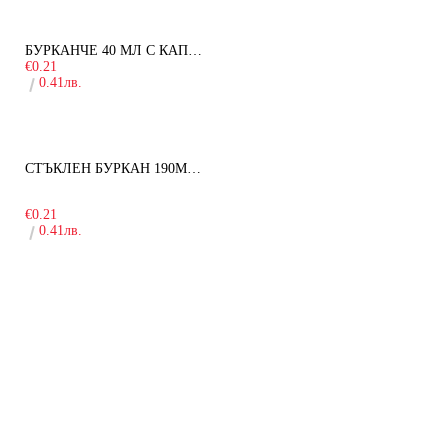
БУРКАНЧЕ 40 МЛ С КАПАЧКА
€0.21
0.41лв.
СТЪКЛЕН БУРКАН 190МЛ ЗА ДЕТСКА КУХНЯ
-10%
€0.21
0.41лв.