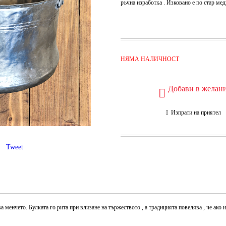
ръчна изработка . Изковано е по стар ме
НЯМА НАЛИЧНОСТ
Добави в желан
Изпрати на приятел
Tweet
 менчето. Булката го рита при влизане на тържеството , а традицията повелява , че ако и