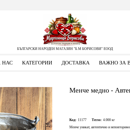
БЪЛГАРСКИ НАРОДЕН МАГАЗИН "Б.М БОРИСОВИ" ЕООД
А НАС
КАТЕГОРИИ
ДОСТАВКА
ВАЖНО ЗА 
Менче медно - Автен
Код:
11177
Тегло:
4.000
кг
Менче уникат, автентично и неповторимо 