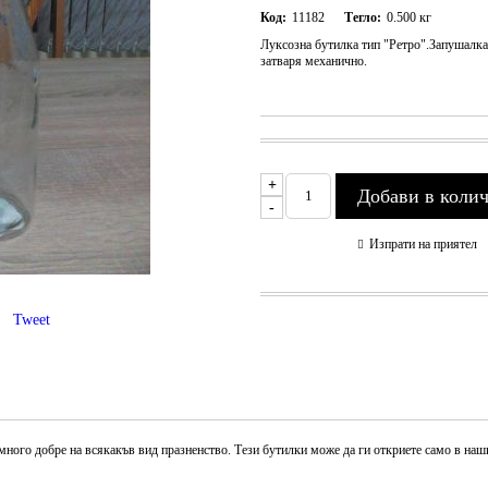
Код:
11182
Тегло:
0.500
кг
Луксозна бутилка тип "Ретро".Запушалка 
затваря механично.
+
-
Изпрати на приятел
Tweet
ного добре на всякакъв вид празненство. Тези бутилки може да ги откриете само в наш