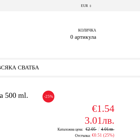
EUR
КОЛИЧКА
0 артикула
ВСЯКА СВАТБА
а 500 ml.
-25%
€1.54
3.01лв.
€2.05
4.01лв.
Каталожна цена:
€0.51 (25%)
Отстъпка: