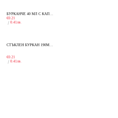
БУРКАНЧЕ 40 МЛ С КАПАЧКА
€0.21
0.41лв.
СТЪКЛЕН БУРКАН 190МЛ ЗА ДЕТСКА КУХНЯ
-10%
€0.21
0.41лв.