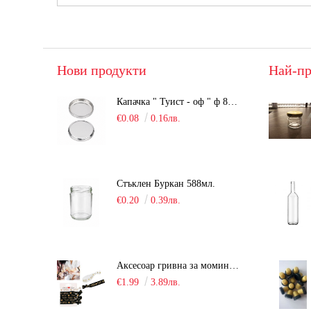
Нови продукти
Най-пр
Капачка " Туист - оф " ф 82мм, сребриста, Люка
€0.08
0.16лв.
Стъклен Буркан 588мл.
€0.20
0.39лв.
Аксесоар гривна за моминско парти "Team Bride" /6 броя/
€1.99
3.89лв.