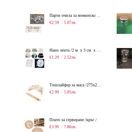
Парти очила за моминско парти "Team Bride" /10 броя/
€2.59
5.07лв.
Нано лента /2 м. х 3 см. х 2 мм./
€1.29
2.52лв.
Тишлайфер за маса /275х28см. - органза/
€2.99
5.85лв.
Плато за сервиране /кръг /
€3.99
7.80лв.