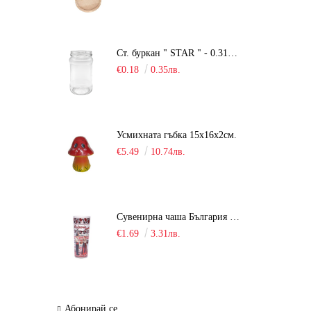
Ст. буркан " STAR " - 0.314 мл.
€0.18
0.35лв.
Усмихната гъбка 15х16х2см.
€5.49
10.74лв.
Сувенирна чаша България / шот /
€1.69
3.31лв.
Абонирай се