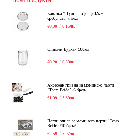
Капачка " Туист - оф " ф 82мм,
сребриста, Люка
€0.08
0.16лв.
Стъклен Буркан 588мл.
€0.20
0.39лв.
Аксесоар гривна за моминско парти
"Team Bride" /6 броя/
€1.99
3.89лв.
Парти очила за моминско парти "Team
Bride" /10 броя/
€2.59
5.07лв.