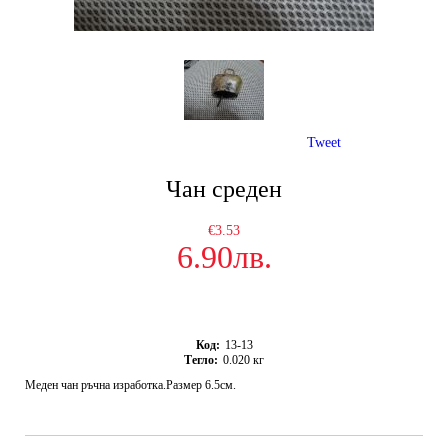
Tweet
Чан среден
€3.53
6.90лв.
Код:
13-13
Тегло:
0.020
кг
Меден чан ръчна изработка.Размер 6.5см.