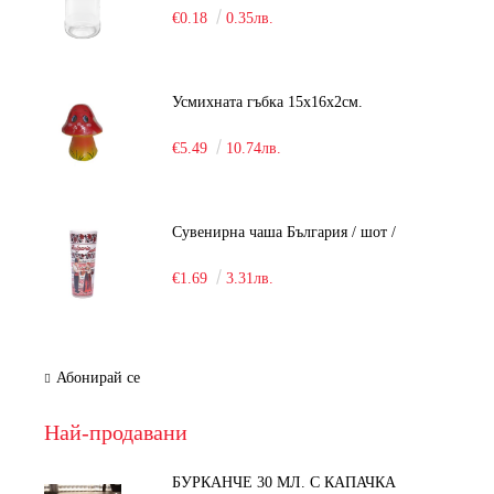
€0.18
0.35лв.
Усмихната гъбка 15х16х2см.
€5.49
10.74лв.
Сувенирна чаша България / шот /
€1.69
3.31лв.
Абонирай се
Най-продавани
БУРКАНЧЕ 30 МЛ. С КАПАЧКА