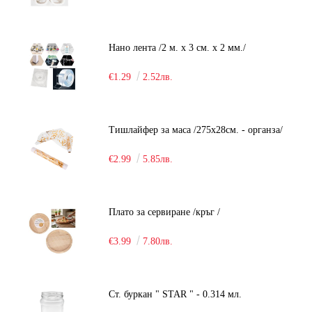
Нано лента /2 м. х 3 см. х 2 мм./
€1.29
2.52лв.
Тишлайфер за маса /275х28см. - органза/
€2.99
5.85лв.
Плато за сервиране /кръг /
€3.99
7.80лв.
Ст. буркан " STAR " - 0.314 мл.