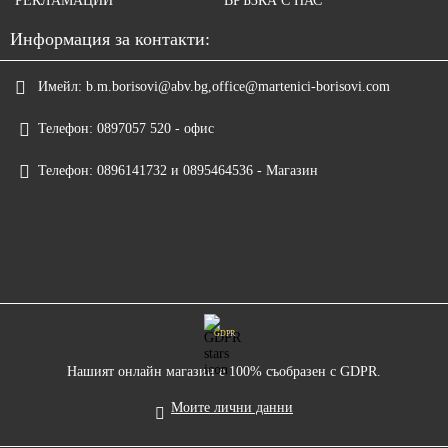
РЕКЛАМАЦИИ
ВРЪЗКА С НАС
Информация за контакти:
Имейл:
b.m.borisovi@abv.bg,office@martenici-borisovi.com
Телефон:
0897057 520 - офис
Телефон:
0896141732 и 0895464536 - Магазин
GDPR
Нашият онлайн магазин е 100% съобразен с GDPR.
Моите лични данни