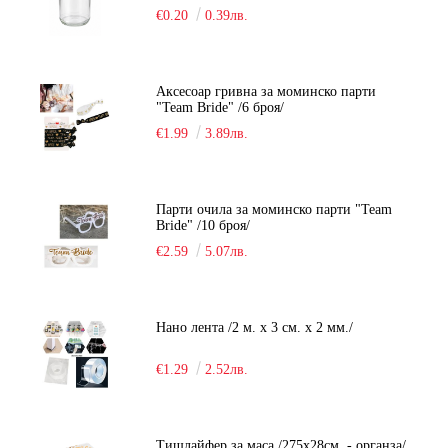
€0.20
0.39лв.
Аксесоар гривна за моминско парти
"Team Bride" /6 броя/
€1.99
3.89лв.
Парти очила за моминско парти "Team
Bride" /10 броя/
€2.59
5.07лв.
Нано лента /2 м. х 3 см. х 2 мм./
€1.29
2.52лв.
Тишлайфер за маса /275х28см. - органза/