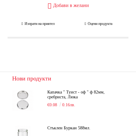
Добави в желани
Изпрати на приятел
Оцени продукта
Нови продукти
Капачка " Туист - оф " ф 82мм,
сребриста, Люка
€0.08
0.16лв.
Стъклен Буркан 588мл.