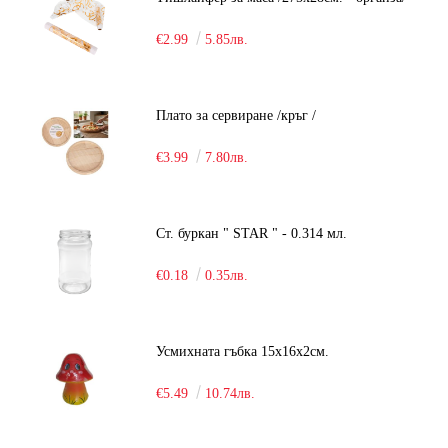
€2.99
5.85лв.
Плато за сервиране /кръг /
€3.99
7.80лв.
Ст. буркан " STAR " - 0.314 мл.
€0.18
0.35лв.
Усмихната гъбка 15х16х2см.
€5.49
10.74лв.