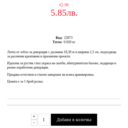
€2.99
5.85лв.
Код:
22873
Тегло:
0.020
кг
Лента от зебло за декорация с дължина 18,30 м и ширина 2,5 см, подходяща
за различни креативни и празнични проекти.
Идеална за рустик стил украса на сватби, абитуриентски балове, подаръци и
ръчно изработени декорации.
Придава естествен и стилен завършек на всяка аранжировка.
Цената е за 1 брой ролка.
+
-