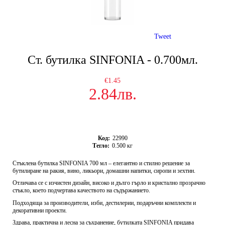
Tweet
Ст. бутилка SINFONIA - 0.700мл.
€1.45
2.84лв.
Код:
22990
Тегло:
0.500
кг
Стъклена бутилка SINFONIA 700 мл – елегантно и стилно решение за
бутилиране на ракия, вино, ликьори, домашни напитки, сиропи и зехтин.
Отличава се с изчистен дизайн, високо и дълго гърло и кристално прозрачно
стъкло, което подчертава качеството на съдържанието.
Подходяща за производители, изби, дестилерии, подаръчни комплекти и
декоративни проекти.
Здрава, практична и лесна за съхранение, бутилката SINFONIA придава