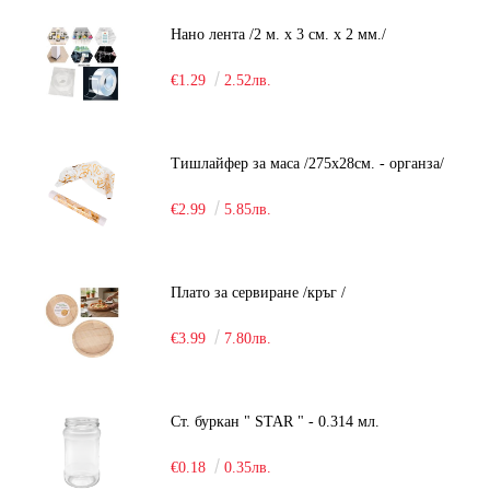
Нано лента /2 м. х 3 см. х 2 мм./
€1.29
2.52лв.
Тишлайфер за маса /275х28см. - органза/
€2.99
5.85лв.
Плато за сервиране /кръг /
€3.99
7.80лв.
Ст. буркан " STAR " - 0.314 мл.
€0.18
0.35лв.