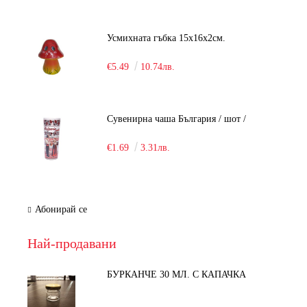
Усмихната гъбка 15х16х2см.
€5.49
10.74лв.
Сувенирна чаша България / шот /
€1.69
3.31лв.
Абонирай се
Най-продавани
БУРКАНЧЕ 30 МЛ. С КАПАЧКА
-15%