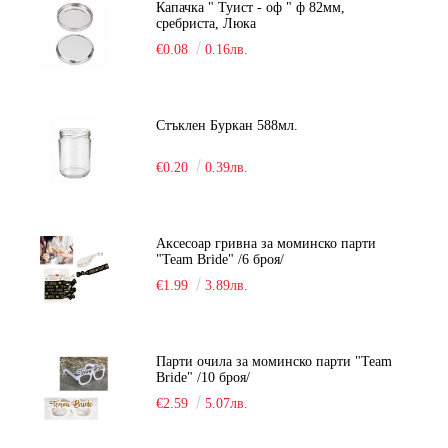
Капачка " Туист - оф " ф 82мм,
сребриста, Люка
€0.08
0.16лв.
Стъклен Буркан 588мл.
€0.20
0.39лв.
Аксесоар гривна за моминско парти
"Team Bride" /6 броя/
€1.99
3.89лв.
Парти очила за моминско парти "Team
Bride" /10 броя/
€2.59
5.07лв.