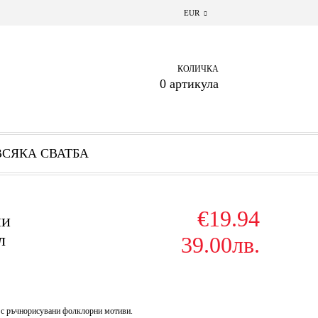
EUR
КОЛИЧКА
0 артикула
ВСЯКА СВАТБА
€19.94
ни
л
39.00лв.
 с ръчнорисувани фолклорни мотиви.