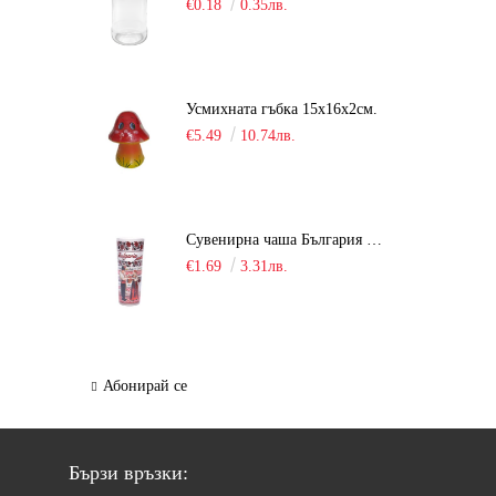
€0.18
0.35лв.
Усмихната гъбка 15х16х2см.
€5.49
10.74лв.
Сувенирна чаша България / шот /
€1.69
3.31лв.
Абонирай се
Бързи връзки: