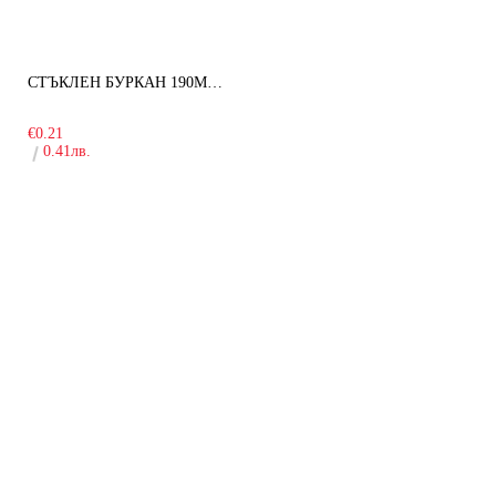
СТЪКЛЕН БУРКАН 190МЛ ЗА ДЕТСКА КУХНЯ
-10%
€0.21
0.41лв.