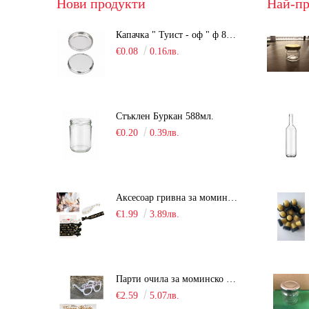
Нови продукти
Най-пр
Капачка " Туист - оф " ф 82мм, сребриста, Люка
€0.08
0.16лв.
Стъклен Буркан 588мл.
€0.20
0.39лв.
Аксесоар гривна за моминско парти "Team Bride" /6 броя/
€1.99
3.89лв.
Парти очила за моминско парти "Team Bride" /10 броя/
€2.59
5.07лв.