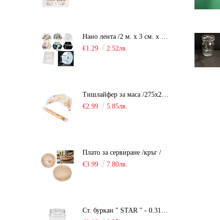
Нано лента /2 м. х 3 см. х 2 мм./
€1.29
2.52лв.
Тишлайфер за маса /275х28см. - органза/
€2.99
5.85лв.
Плато за сервиране /кръг /
€3.99
7.80лв.
Ст. буркан " STAR " - 0.314 мл.