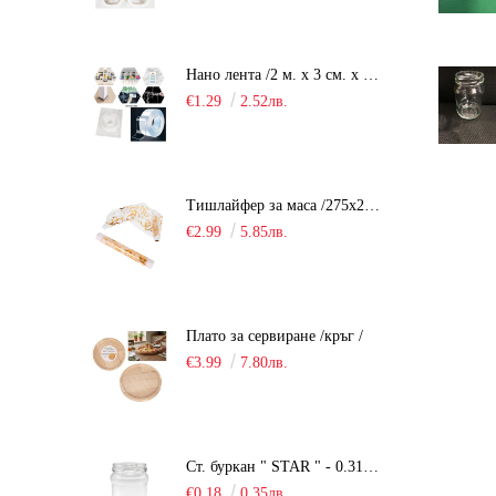
Нано лента /2 м. х 3 см. х 2 мм./
€1.29
2.52лв.
Тишлайфер за маса /275х28см. - органза/
€2.99
5.85лв.
Плато за сервиране /кръг /
€3.99
7.80лв.
Ст. буркан " STAR " - 0.314 мл.
€0.18
0.35лв.