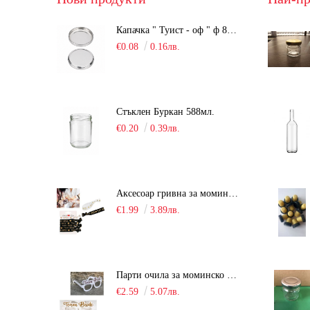
Капачка " Туист - оф " ф 82мм, сребриста, Люка
€0.08
0.16лв.
Стъклен Буркан 588мл.
€0.20
0.39лв.
Аксесоар гривна за моминско парти "Team Bride" /6 броя/
€1.99
3.89лв.
Парти очила за моминско парти "Team Bride" /10 броя/
€2.59
5.07лв.