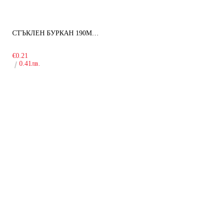
СТЪКЛЕН БУРКАН 190МЛ ЗА ДЕТСКА КУХНЯ
-10%
€0.21
0.41лв.