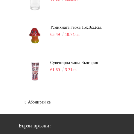
Усмихната гъбка 15х16х2см.
€5.49
10.74лв.
Сувенирна чаша България / шот /
€1.69
3.31лв.
Абонирай се
Бързи връзки: