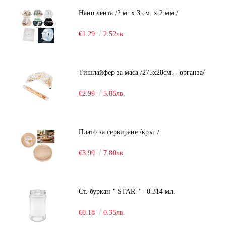
Нано лента /2 м. х 3 см. х 2 мм./
€1.29
2.52лв.
Тишлайфер за маса /275х28см. - органза/
€2.99
5.85лв.
Плато за сервиране /кръг /
€3.99
7.80лв.
Ст. буркан " STAR " - 0.314 мл.
€0.18
0.35лв.