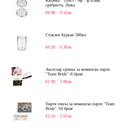
Капачка " Туист - оф " ф 82мм,
сребриста, Люка
€0.08
0.16лв.
Стъклен Буркан 588мл.
€0.20
0.39лв.
Аксесоар гривна за моминско парти
"Team Bride" /6 броя/
€1.99
3.89лв.
Парти очила за моминско парти "Team
Bride" /10 броя/
€2.59
5.07лв.