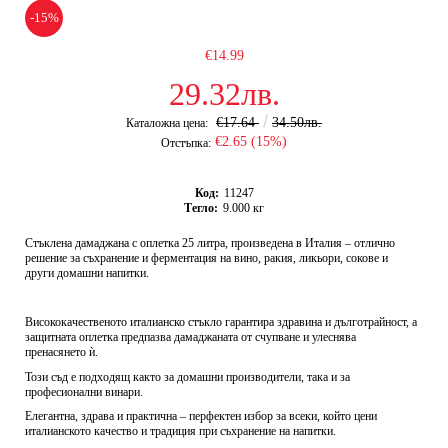
-15%
€14.99
29.32лв.
€17.64
34.50лв.
Каталожна цена:
€2.65 (15%)
Отстъпка:
Код:
11247
Тегло:
9.000
кг
Стъклена дамаджана с оплетка 25 литра, произведена в Италия
– отлично
решение за съхранение и ферментация на вино, ракия, ликьори, сокове и
други домашни напитки.
Висококачественото италианско стъкло гарантира здравина и дълготрайност, а
защитната оплетка предпазва дамаджаната от счупване и улеснява
пренасянето ѝ.
Този съд е подходящ както за домашни производители, така и за
професионални винари.
Елегантна, здрава и практична – перфектен избор за всеки, който цени
италианското качество и традиция при съхранение на напитки.