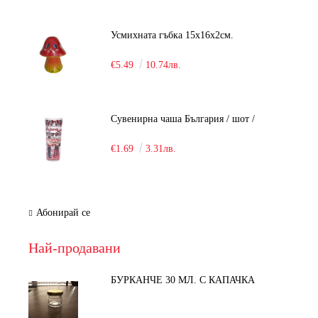
Усмихната гъбка 15х16х2см.
€5.49
10.74лв.
Сувенирна чаша България / шот /
€1.69
3.31лв.
Абонирай се
Най-продавани
БУРКАНЧЕ 30 МЛ. С КАПАЧКА
-15%