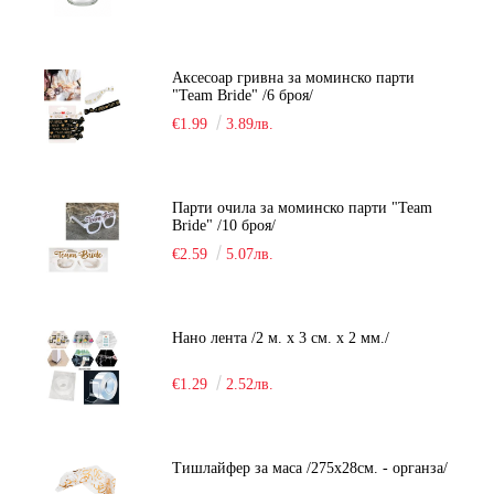
Аксесоар гривна за моминско парти
"Team Bride" /6 броя/
€1.99
3.89лв.
Парти очила за моминско парти "Team
Bride" /10 броя/
€2.59
5.07лв.
Нано лента /2 м. х 3 см. х 2 мм./
€1.29
2.52лв.
Тишлайфер за маса /275х28см. - органза/