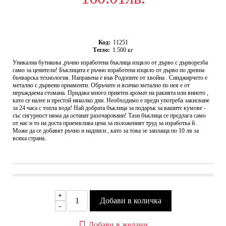
Код:
11251
Тегло:
1.500
кг
Уникална бутикова ,ръчно изработена бъклица изцяло от дърво с дърворезба
само за ценители! Бъклицата е ръчно изработена изцяло от дърво по древна
бъчварска технология. Направена е във Родопите от хвойна . Синджирчето е
метално с дървени орнаменти. Обръчите и всичко метално по нея е от
неръждаема стомана. Придава много приятен аромат на ракията или виното ,
като се налее и престой няколко дни. Необходимо е преди употреба закисване
за 24 часа с топла вода! Най добрата бъклица за подарък за вашите кумове -
със сигурност няма да останат разочаровани! Тази бъклица се предлага само
от нас и то на доста приемвлива цена за положеният труд за изработка й .
Може да се добавят ръчно и надписи , като за това зе заплаща по 10 лв за
всяка страна.
+
-
Добави в желани