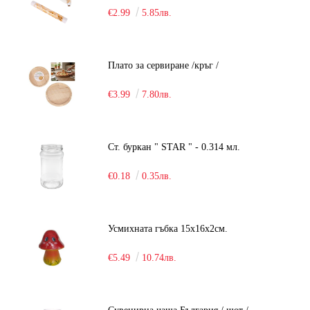
€2.99
5.85лв.
Плато за сервиране /кръг /
€3.99
7.80лв.
Ст. буркан " STAR " - 0.314 мл.
€0.18
0.35лв.
Усмихната гъбка 15х16х2см.
€5.49
10.74лв.