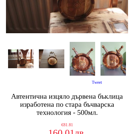
Tweet
Автентична изцяло дървена бъклица
изработена по стара бъчварска
технология - 500мл.
€81.81
160.01лв.