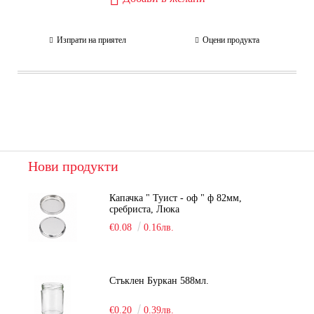
Изпрати на приятел
Оцени продукта
Нови продукти
Капачка " Туист - оф " ф 82мм,
сребриста, Люка
€0.08
0.16лв.
Стъклен Буркан 588мл.
€0.20
0.39лв.