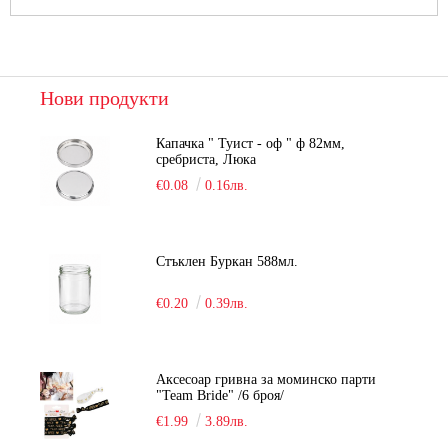
Нови продукти
Капачка " Туист - оф " ф 82мм,
сребриста, Люка
€0.08
0.16лв.
Стъклен Буркан 588мл.
€0.20
0.39лв.
Аксесоар гривна за моминско парти
"Team Bride" /6 броя/
€1.99
3.89лв.