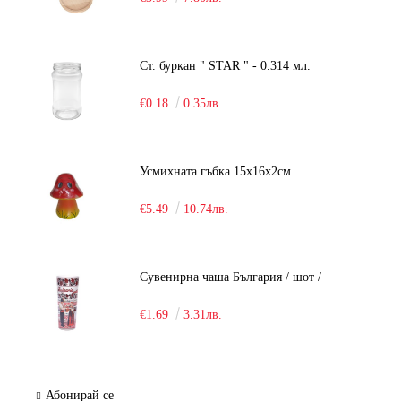
Ст. буркан " STAR " - 0.314 мл.
€0.18
0.35лв.
Усмихната гъбка 15х16х2см.
€5.49
10.74лв.
Сувенирна чаша България / шот /
€1.69
3.31лв.
Абонирай се