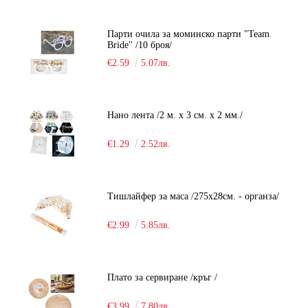
Парти очила за моминско парти "Team
Bride" /10 броя/
€2.59
5.07лв.
Нано лента /2 м. х 3 см. х 2 мм./
€1.29
2.52лв.
Тишлайфер за маса /275х28см. - органза/
€2.99
5.85лв.
Плато за сервиране /кръг /
€3.99
7.80лв.