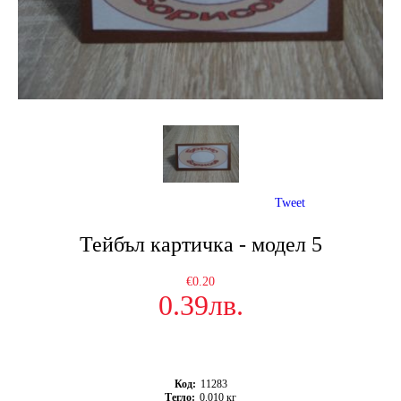
Tweet
Тейбъл картичка - модел 5
€0.20
0.39лв.
Код:
11283
Тегло:
0.010
кг