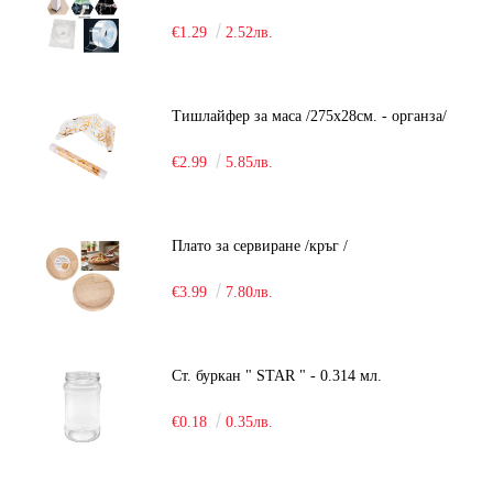
€1.29
2.52лв.
Тишлайфер за маса /275х28см. - органза/
€2.99
5.85лв.
Плато за сервиране /кръг /
€3.99
7.80лв.
Ст. буркан " STAR " - 0.314 мл.
€0.18
0.35лв.