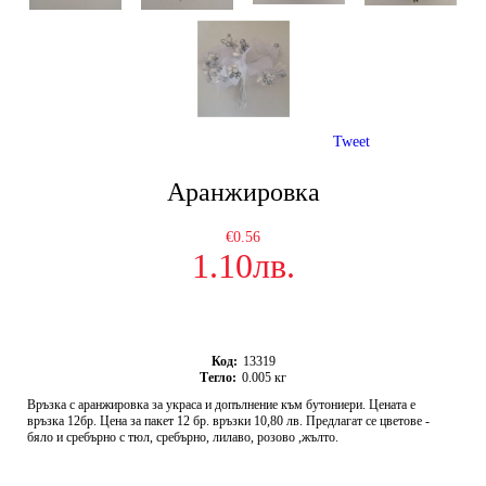
Tweet
Аранжировка
€0.56
1.10лв.
Код:
13319
Тегло:
0.005
кг
Връзка с аранжировка за украса и допълнение към бутониери. Цената е
връзка 12бр. Цена за пакет 12 бр. връзки 10,80 лв. Предлагат се цветове -
бяло и сребърно с тюл, сребърно, лилаво, розово ,жълто.