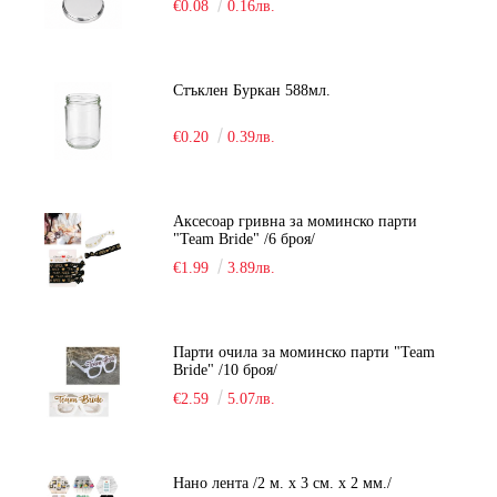
€0.08
0.16лв.
Стъклен Буркан 588мл.
€0.20
0.39лв.
Аксесоар гривна за моминско парти
"Team Bride" /6 броя/
€1.99
3.89лв.
Парти очила за моминско парти "Team
Bride" /10 броя/
€2.59
5.07лв.
Нано лента /2 м. х 3 см. х 2 мм./