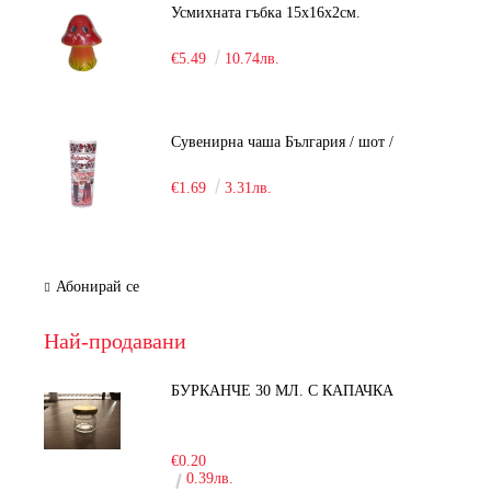
Усмихната гъбка 15х16х2см.
€5.49
10.74лв.
Сувенирна чаша България / шот /
€1.69
3.31лв.
Абонирай се
Най-продавани
БУРКАНЧЕ 30 МЛ. С КАПАЧКА
-15%
€0.20
0.39лв.