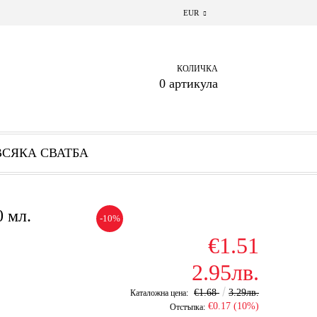
EUR
КОЛИЧКА
0 артикула
ВСЯКА СВАТБА
 мл.
-10%
€1.51
2.95лв.
€1.68
3.29лв.
Каталожна цена:
€0.17 (10%)
Отстъпка: