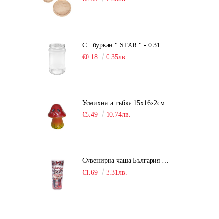
Ст. буркан " STAR " - 0.314 мл.
€0.18
0.35лв.
Усмихната гъбка 15х16х2см.
€5.49
10.74лв.
Сувенирна чаша България / шот /
€1.69
3.31лв.