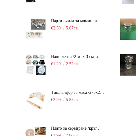
Парти очила за моминско парти "Team Bride" /10 броя/
€2.59
5.07лв.
Нано лента /2 м. х 3 см. х 2 мм./
€1.29
2.52лв.
Тишлайфер за маса /275х28см. - органза/
€2.99
5.85лв.
Плато за сервиране /кръг /
€3.99
7.80лв.