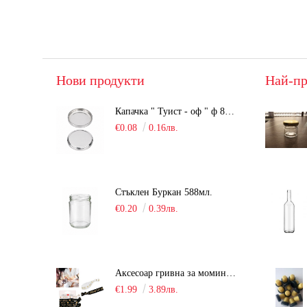
Нови продукти
Най-пр
Капачка " Туист - оф " ф 82мм, сребриста, Люка
€0.08
0.16лв.
Стъклен Буркан 588мл.
€0.20
0.39лв.
Аксесоар гривна за моминско парти "Team Bride" /6 броя/
€1.99
3.89лв.