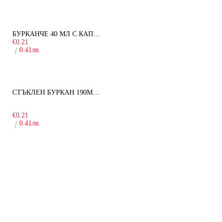
БУРКАНЧЕ 40 МЛ С КАПАЧКА
€0.21
0.41лв.
СТЪКЛЕН БУРКАН 190МЛ ЗА ДЕТСКА КУХНЯ
-10%
€0.21
0.41лв.