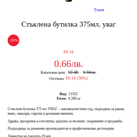
Tweet
Стъклена бутилка 375мл. уваг
-30%
€0.34
0.66лв.
€0.48
0.94лв.
Каталожна цена:
€0.14 (30%)
Отстъпка:
Код:
13352
Тегло:
0.280
кг
Стъклена бутилка 375 мл УВАГ – висококачествен съд, подходящ за ракия,
вино, ликьори, сиропи и домашни напитки.
Здрава, прозрачна и елегантна, идеална за пълнене, съхранение и продажба.
Подходяща за домашни производители и професионални дестилерии.
Диаметър на гърлото-19 мм.