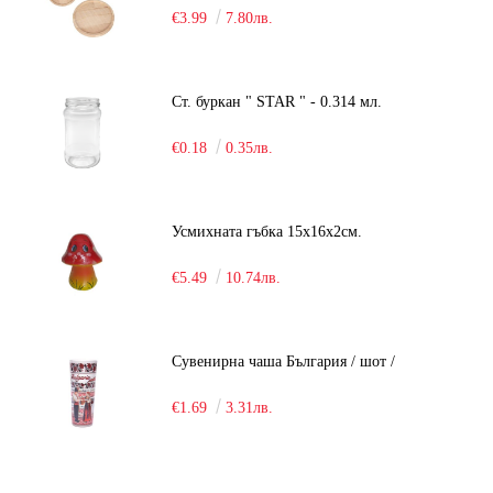
€3.99
7.80лв.
Ст. буркан " STAR " - 0.314 мл.
€0.18
0.35лв.
Усмихната гъбка 15х16х2см.
€5.49
10.74лв.
Сувенирна чаша България / шот /
€1.69
3.31лв.