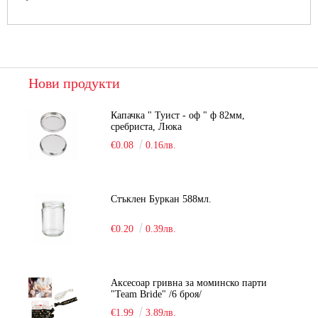
Нови продукти
Капачка " Туист - оф " ф 82мм,
сребриста, Люка
€0.08
0.16лв.
Стъклен Буркан 588мл.
€0.20
0.39лв.
Аксесоар гривна за моминско парти
"Team Bride" /6 броя/
€1.99
3.89лв.