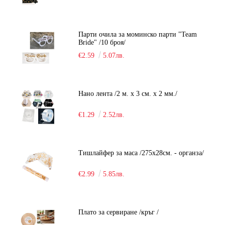
Парти очила за моминско парти "Team
Bride" /10 броя/
€2.59
5.07лв.
Нано лента /2 м. х 3 см. х 2 мм./
€1.29
2.52лв.
Тишлайфер за маса /275х28см. - органза/
€2.99
5.85лв.
Плато за сервиране /кръг /