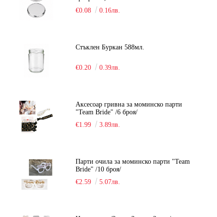
€0.08
0.16лв.
Стъклен Буркан 588мл.
€0.20
0.39лв.
Аксесоар гривна за моминско парти
"Team Bride" /6 броя/
€1.99
3.89лв.
Парти очила за моминско парти "Team
Bride" /10 броя/
€2.59
5.07лв.