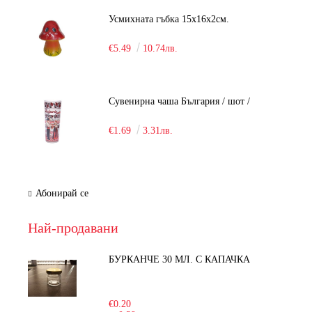
Усмихната гъбка 15х16х2см.
€5.49
10.74лв.
Сувенирна чаша България / шот /
€1.69
3.31лв.
Абонирай се
Най-продавани
БУРКАНЧЕ 30 МЛ. С КАПАЧКА
-15%
€0.20