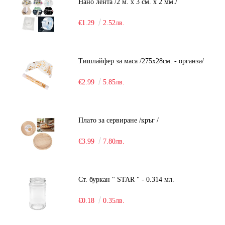
Нано лента /2 м. х 3 см. х 2 мм./
€1.29
2.52лв.
Тишлайфер за маса /275х28см. - органза/
€2.99
5.85лв.
Плато за сервиране /кръг /
€3.99
7.80лв.
Ст. буркан " STAR " - 0.314 мл.
€0.18
0.35лв.