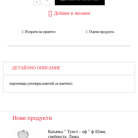
-
Добави в желани
Изпрати на приятел
Оцени продукта
ДЕТАЙЛНО ОПИСАНИЕ
мартеници,сувенири,materiali za martenici
Нови продукти
Капачка " Туист - оф " ф 82мм,
сребриста, Люка