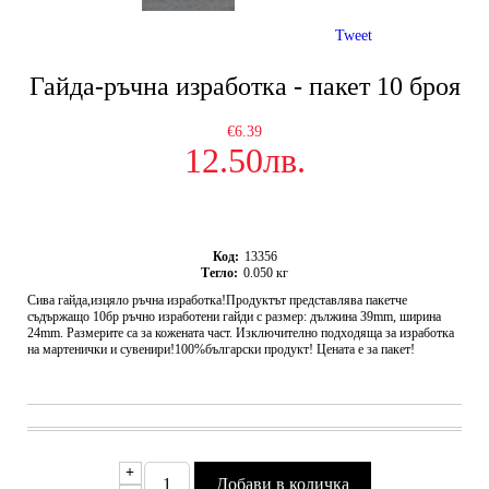
Tweet
Гайда-ръчна изработка - пакет 10 броя
€6.39
12.50лв.
Код:
13356
Тегло:
0.050
кг
Сива гайда,изцяло ръчна изработка!Продуктът представлява пакетче
съдържащо 10бр ръчно изработени гайди с размер: дължина 39mm, ширина
24mm. Размерите са за кожената част. Изключително подходяща за изработка
на мартенички и сувенири!100%български продукт! Цената е за пакет!
+