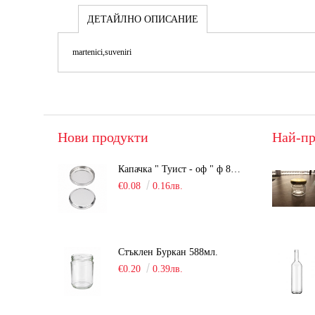
ДЕТАЙЛНО ОПИСАНИЕ
martenici,suveniri
Нови продукти
Най-пр
Капачка " Туист - оф " ф 82мм, сребриста, Люка
€0.08
0.16лв.
Стъклен Буркан 588мл.
€0.20
0.39лв.