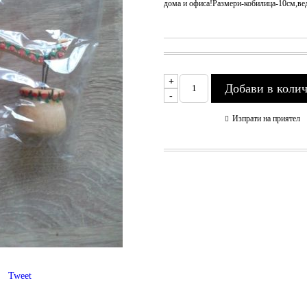
дома и офиса!Размери-кобилица-10см,вед
+
-
Изпрати на приятел
Tweet