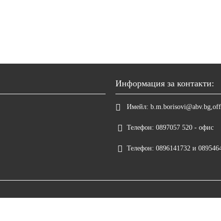
Информация за контакти:
Имейл:
b.m.borisovi@abv.bg,off
Телефон:
0897057 520 - офис
Телефон:
0896141732 и 089546
Онлайн магазин от SELITON