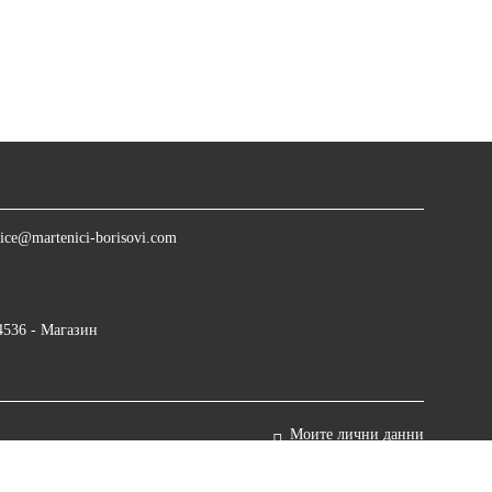
ice@martenici-borisovi.com
4536 - Магазин
Моите лични данни