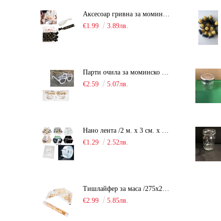
Аксесоар гривна за моминско парти "Team Bride" /6 броя/
€1.99
3.89лв.
Парти очила за моминско парти "Team Bride" /10 броя/
€2.59
5.07лв.
Нано лента /2 м. х 3 см. х 2 мм./
€1.29
2.52лв.
Тишлайфер за маса /275х28см. - органза/
€2.99
5.85лв.