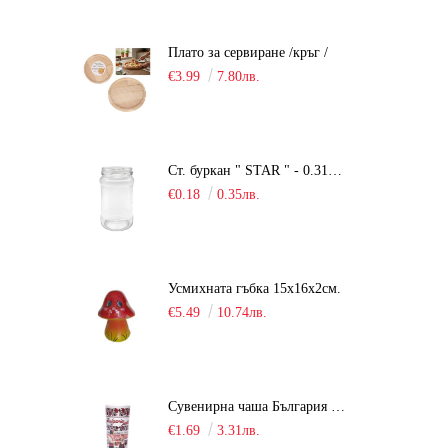
Плато за сервиране /кръг /
€3.99
7.80лв.
Ст. буркан " STAR " - 0.314 мл.
€0.18
0.35лв.
Усмихната гъбка 15х16х2см.
€5.49
10.74лв.
Сувенирна чаша България / шот /
€1.69
3.31лв.