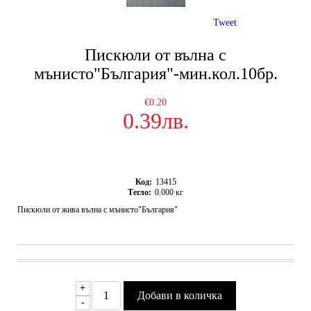
Tweet
Пискюли от вълна с
мънисто"България"-мин.кол.10бр.
€0.20
0.39лв.
Код:
13415
Тегло:
0.000
кг
Пискюли от жива вълна с мънисто"България"
+
-