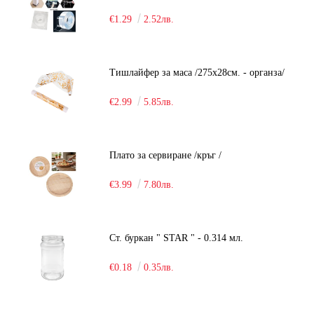
€1.29
2.52лв.
Тишлайфер за маса /275х28см. - органза/
€2.99
5.85лв.
Плато за сервиране /кръг /
€3.99
7.80лв.
Ст. буркан " STAR " - 0.314 мл.
€0.18
0.35лв.