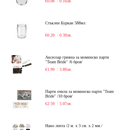
€0.08
0.16лв.
Стъклен Буркан 588мл.
€0.20
0.39лв.
Аксесоар гривна за моминско парти
"Team Bride" /6 броя/
€1.99
3.89лв.
Парти очила за моминско парти "Team
Bride" /10 броя/
€2.59
5.07лв.
Нано лента /2 м. х 3 см. х 2 мм./