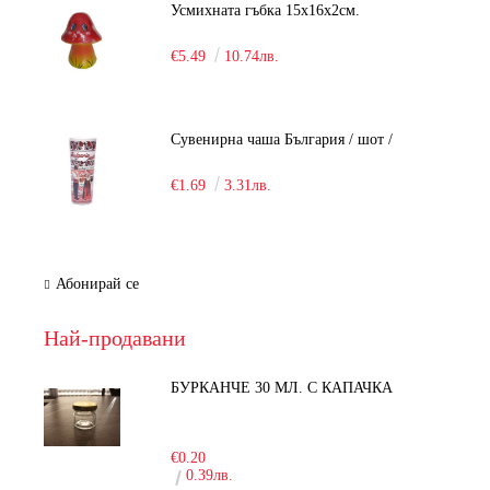
Усмихната гъбка 15х16х2см.
€5.49
10.74лв.
Сувенирна чаша България / шот /
€1.69
3.31лв.
Абонирай се
Най-продавани
БУРКАНЧЕ 30 МЛ. С КАПАЧКА
-15%
€0.20
0.39лв.