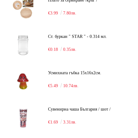
Плато за сервиране /кръг /
€3.99
7.80лв.
Ст. буркан " STAR " - 0.314 мл.
€0.18
0.35лв.
Усмихната гъбка 15х16х2см.
€5.49
10.74лв.
Сувенирна чаша България / шот /
€1.69
3.31лв.