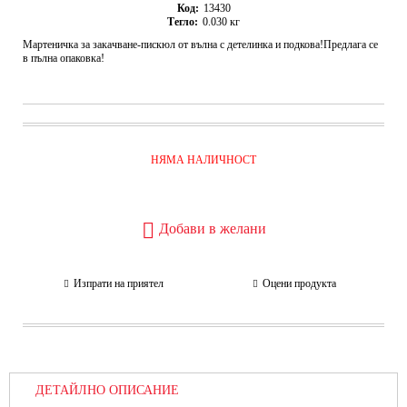
Код:
13430
Тегло:
0.030
кг
Мартеничка за закачване-пискюл от вълна с детелинка и подкова!Предлага се
в пълна опаковка!
НЯМА НАЛИЧНОСТ
Добави в желани
Изпрати на приятел
Оцени продукта
ДЕТАЙЛНО ОПИСАНИЕ