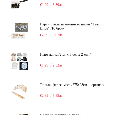
€1.99
3.89лв.
Парти очила за моминско парти "Team
Bride" /10 броя/
€2.59
5.07лв.
Нано лента /2 м. х 3 см. х 2 мм./
€1.29
2.52лв.
Тишлайфер за маса /275х28см. - органза/
€2.99
5.85лв.