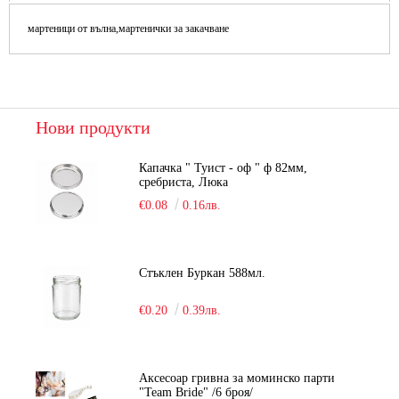
мартеници от вълна,мартенички за закачване
Нови продукти
Капачка " Туист - оф " ф 82мм,
сребриста, Люка
€0.08
0.16лв.
Стъклен Буркан 588мл.
€0.20
0.39лв.
Аксесоар гривна за моминско парти
"Team Bride" /6 броя/