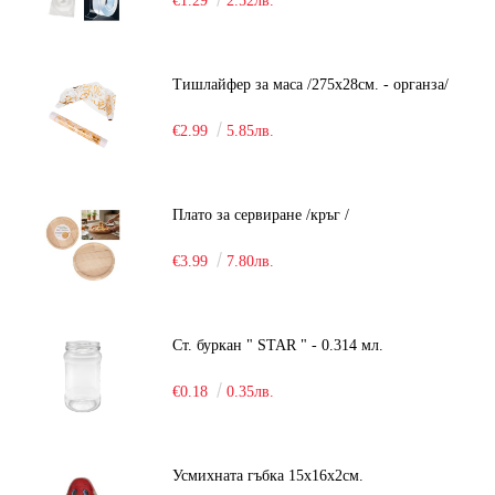
€1.29
2.52лв.
Тишлайфер за маса /275х28см. - органза/
€2.99
5.85лв.
Плато за сервиране /кръг /
€3.99
7.80лв.
Ст. буркан " STAR " - 0.314 мл.
€0.18
0.35лв.
Усмихната гъбка 15х16х2см.