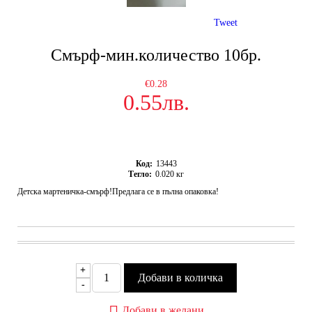
Tweet
Смърф-мин.количество 10бр.
€0.28
0.55лв.
Код:
13443
Тегло:
0.020
кг
Детска мартеничка-смърф!Предлага се в пълна опаковка!
+
-
Добави в желани