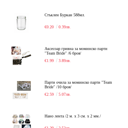
Стъклен Буркан 588мл.
€0.20
0.39лв.
Аксесоар гривна за моминско парти
"Team Bride" /6 броя/
€1.99
3.89лв.
Парти очила за моминско парти "Team
Bride" /10 броя/
€2.59
5.07лв.
Нано лента /2 м. х 3 см. х 2 мм./