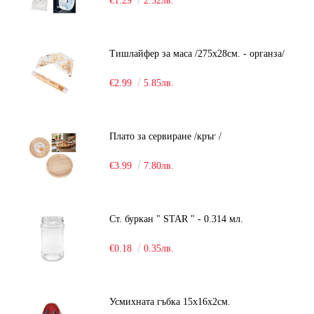
€1.29
2.52лв.
Тишлайфер за маса /275х28см. - органза/
€2.99
5.85лв.
Плато за сервиране /кръг /
€3.99
7.80лв.
Ст. буркан " STAR " - 0.314 мл.
€0.18
0.35лв.
Усмихната гъбка 15х16х2см.