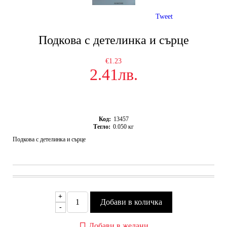
Tweet
Подкова с детелинка и сърце
€1.23
2.41лв.
Код:
13457
Тегло:
0.050
кг
Подкова с детелинка и сърце
+
-
Добави в желани