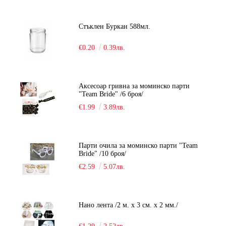
Стъклен Буркан 588мл.
€0.20
0.39лв.
Аксесоар гривна за моминско парти
"Team Bride" /6 броя/
€1.99
3.89лв.
Парти очила за моминско парти "Team
Bride" /10 броя/
€2.59
5.07лв.
Нано лента /2 м. х 3 см. х 2 мм./