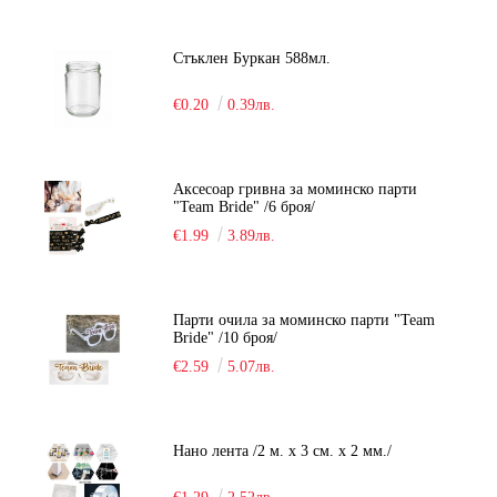
Стъклен Буркан 588мл.
€0.20
0.39лв.
Аксесоар гривна за моминско парти
"Team Bride" /6 броя/
€1.99
3.89лв.
Парти очила за моминско парти "Team
Bride" /10 броя/
€2.59
5.07лв.
Нано лента /2 м. х 3 см. х 2 мм./