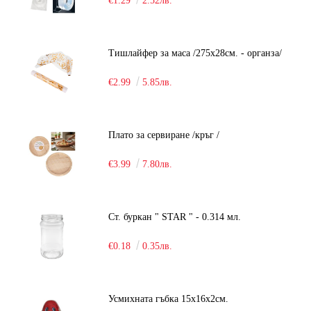
€1.29
2.52лв.
Тишлайфер за маса /275х28см. - органза/
€2.99
5.85лв.
Плато за сервиране /кръг /
€3.99
7.80лв.
Ст. буркан " STAR " - 0.314 мл.
€0.18
0.35лв.
Усмихната гъбка 15х16х2см.