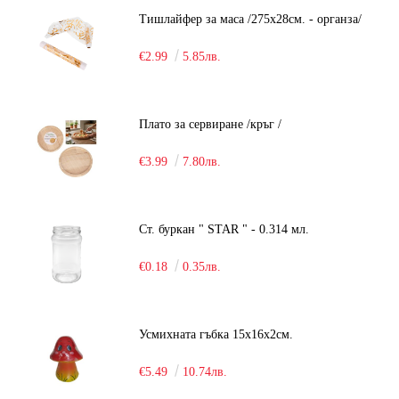
Тишлайфер за маса /275х28см. - органза/
€2.99
5.85лв.
Плато за сервиране /кръг /
€3.99
7.80лв.
Ст. буркан " STAR " - 0.314 мл.
€0.18
0.35лв.
Усмихната гъбка 15х16х2см.
€5.49
10.74лв.