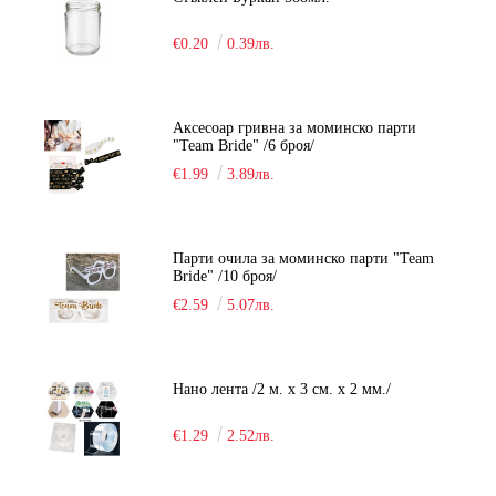
€0.20
0.39лв.
Аксесоар гривна за моминско парти
"Team Bride" /6 броя/
€1.99
3.89лв.
Парти очила за моминско парти "Team
Bride" /10 броя/
€2.59
5.07лв.
Нано лента /2 м. х 3 см. х 2 мм./
€1.29
2.52лв.