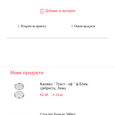
Добави в желани
Изпрати на приятел
Оцени продукта
Нови продукти
Капачка " Туист - оф " ф 82мм,
сребриста, Люка
€0.08
0.16лв.
Стъклен Буркан 588мл.